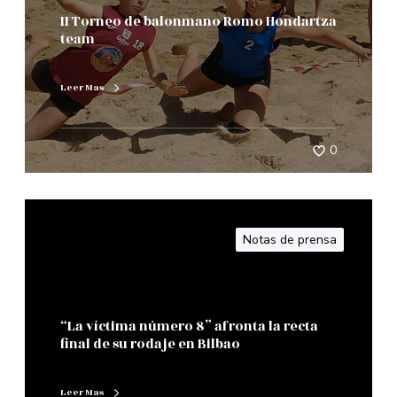
II Torneo de balonmano Romo Hondartza
team
Leer Mas
0
Notas de prensa
“La víctima número 8” afronta la recta
final de su rodaje en Bilbao
Leer Mas