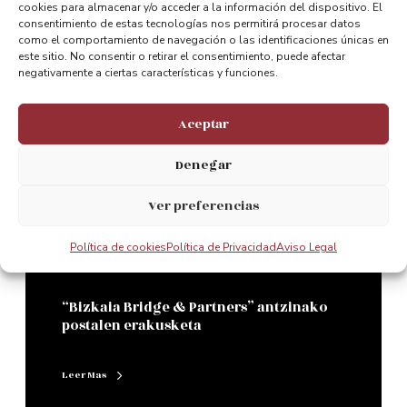
cookies para almacenar y/o acceder a la información del dispositivo. El
Paseos en velero por la ría
consentimiento de estas tecnologías nos permitirá procesar datos
como el comportamiento de navegación o las identificaciones únicas en
este sitio. No consentir o retirar el consentimiento, puede afectar
Leer Mas
negativamente a ciertas características y funciones.
Aceptar
0
Denegar
Ver preferencias
125 aniversario
Política de cookies
Política de Privacidad
Aviso Legal
“Bizkaia Bridge & Partners” antzinako
postalen erakusketa
Leer Mas