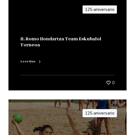
125 aniversario
II. Romo Hondartza Team Eskubaloi
Torneoa
Leer Mas
0
125 aniversario