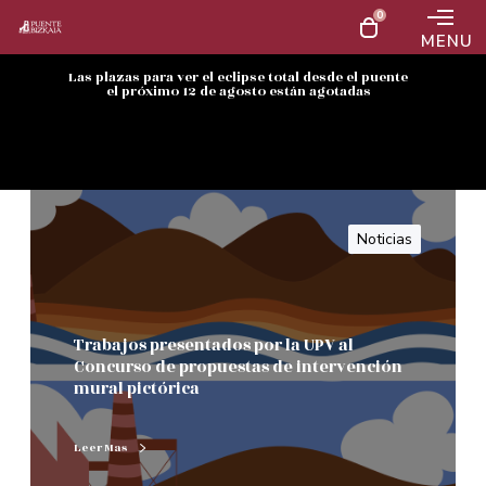
0
MENU
Las plazas para ver el eclipse total desde el puente
el próximo 12 de agosto están agotadas
Noticias
Trabajos presentados por la UPV al
Concurso de propuestas de intervención
mural pictórica
Leer Mas