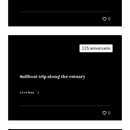
0
125 aniversario
Sailboat trip along the estuary
Leer Mas
0