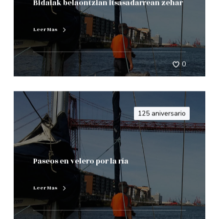
Bidaiak belaontzian itsasadarrean zehar
Leer Mas
0
125 aniversario
Paseos en velero por la ría
Leer Mas