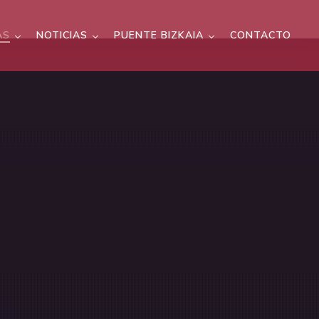
AS
NOTICIAS
PUENTE BIZKAIA
CONTACTO
a - 20 Años de Patrimonio Mundial
Ver