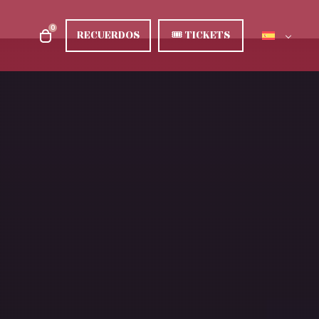
0
RECUERDOS
🎟
TICKETS
 fotografías premiadas