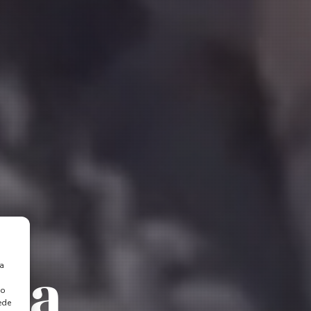
rea
ra
 o
ede