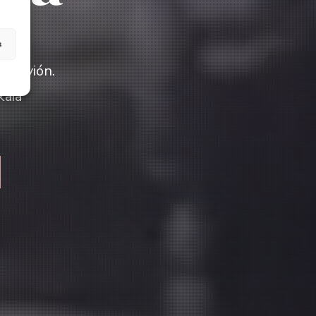
s
 Nervión.
kaia