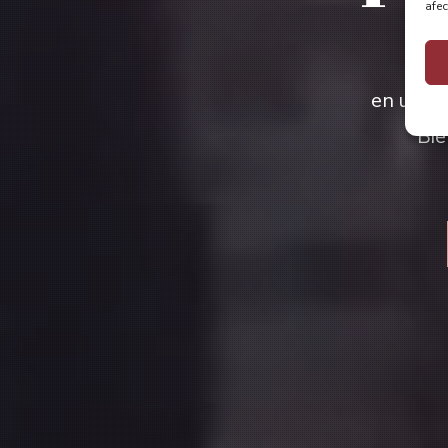
afec
en una p
Bie