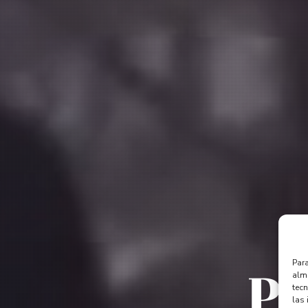
Pa
Para
alma
tec
las 