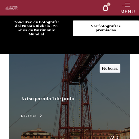
0
MENU
Concurso de Fotografía
del Puente Bizkaia - 20
Ver fotografías
Años de Patrimonio
premiadas
Mundial
Noticias
Aviso parada 1 de junio
Leer Mas
0