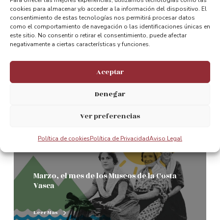
Para ofrecer las mejores experiencias, utilizamos tecnologías como las
mundo: tiene 160 metros de largo y es
cookies para almacenar y/o acceder a la información del dispositivo. El
Patrimonio de la Humanidad
consentimiento de estas tecnologías nos permitirá procesar datos
como el comportamiento de navegación o las identificaciones únicas en
este sitio. No consentir o retirar el consentimiento, puede afectar
Leer Mas
negativamente a ciertas características y funciones.
Aceptar
0
Denegar
Ver preferencias
Notas de prensa
Política de cookies
Política de Privacidad
Aviso Legal
Marzo, el mes de los Museos de la Costa
Vasca
Leer Mas