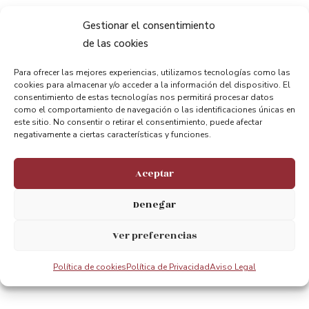
Gestionar el consentimiento
de las cookies
Para ofrecer las mejores experiencias, utilizamos tecnologías como las
Compartir:
cookies para almacenar y/o acceder a la información del dispositivo. El
consentimiento de estas tecnologías nos permitirá procesar datos
como el comportamiento de navegación o las identificaciones únicas en
este sitio. No consentir o retirar el consentimiento, puede afectar
negativamente a ciertas características y funciones.
Aceptar
ANTERIOR
PRÓXIMO
Denegar
Bidaiak belaontzian itsasadarrean zehar
“Bizkaia Bridge & Partners” Antique Postcard Exhibition
Ver preferencias
Política de cookies
Política de Privacidad
Aviso Legal