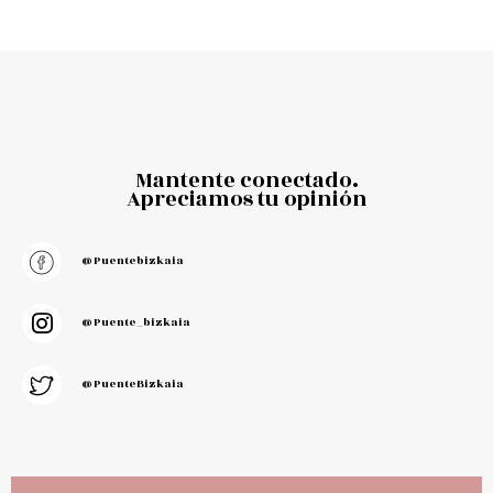
Mantente conectado.
Apreciamos tu opinión
@puentebizkaia
@puente_bizkaia
@PuenteBizkaia