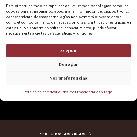
Para ofrecer las mejores experiencias, utilizamos tecnologías como las
cookies para almacenar y/o acceder a la información del dispositivo. El
Haz clic para aceptar cookies de
consentimiento de estas tecnologías nos permitirá procesar datos
marketing y permitir este contenido
como el comportamiento de navegación o las identificaciones únicas en
este sitio. No consentir o retirar el consentimiento, puede afectar
negativamente a ciertas características y funciones.
Aceptar
Denegar
Ver preferencias
Política de cookies
Política de Privacidad
Aviso Legal
VER TODOS LOS VIDEOS