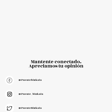
Mantente conectado.
Apreciamos tu opinión
@puentebizkaia
@puente_bizkaia
@PuenteBizkaia