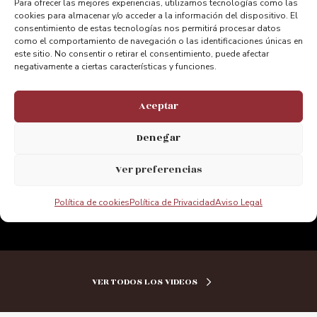
Para ofrecer las mejores experiencias, utilizamos tecnologías como las
Haz clic para aceptar cookies de
cookies para almacenar y/o acceder a la información del dispositivo. El
marketing y permitir este contenido
consentimiento de estas tecnologías nos permitirá procesar datos
como el comportamiento de navegación o las identificaciones únicas en
este sitio. No consentir o retirar el consentimiento, puede afectar
negativamente a ciertas características y funciones.
Aceptar
Denegar
Ver preferencias
Política de cookies
Política de Privacidad
Aviso Legal
VER TODOS LOS VIDEOS