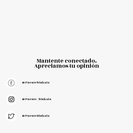
Mantente conectado.
Apreciamos tu opinión
@puentebizkaia
@puente_bizkaia
@PuenteBizkaia