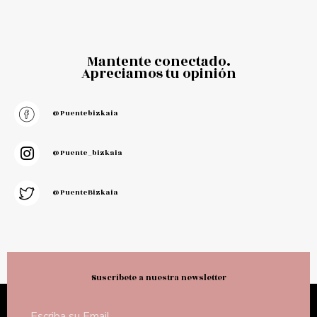
Mantente conectado.
Apreciamos tu opinión
@puentebizkaia
@puente_bizkaia
@PuenteBizkaia
Suscríbete a nuestra newsletter