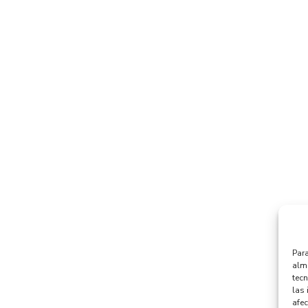
Para
alma
tec
las 
afec