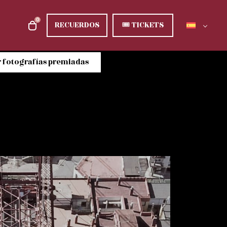
0
RECUERDOS
🎟
TICKETS
 fotografías premiadas