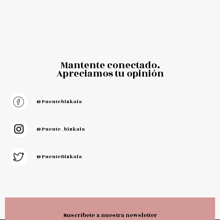
Mantente conectado.
Apreciamos tu opinión
@puentebizkaia
@puente_bizkaia
@PuenteBizkaia
Suscríbete a nuestra newsletter