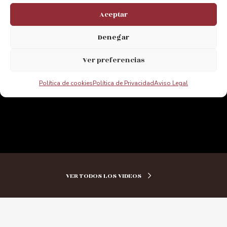
Haz clic para aceptar cookies de
Aceptar
marketing y permitir este contenido
Denegar
Ver preferencias
Política de cookies
Política de Privacidad
Aviso Legal
VER TODOS LOS VIDEOS