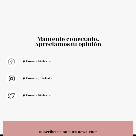
Mantente conectado.
Apreciamos tu opinión
@puentebizkaia
@puente_bizkaia
@PuenteBizkaia
Suscríbete a nuestra newsletter