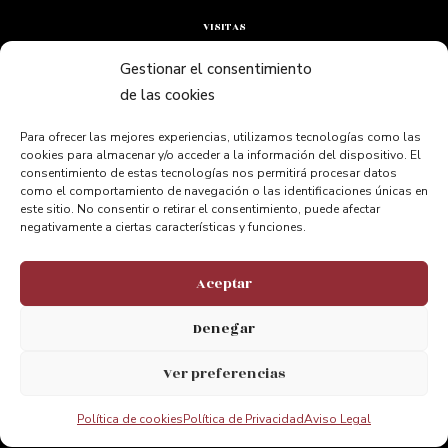
VISITAS
Solicitud de Visita
Gestionar el consentimiento
de las cookies
Itinerario
Aventura
Para ofrecer las mejores experiencias, utilizamos tecnologías como las
cookies para almacenar y/o acceder a la información del dispositivo. El
Accesibilidad
consentimiento de estas tecnologías nos permitirá procesar datos
como el comportamiento de navegación o las identificaciones únicas en
este sitio. No consentir o retirar el consentimiento, puede afectar
negativamente a ciertas características y funciones.
INFORMACIÓN
Aceptar
Preguntas Frecuentes
Contacto
Denegar
Enlaces de Interés
Ver preferencias
Nosotros
Política de cookies
Política de Privacidad
Aviso Legal