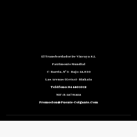
El Transbordador De Vizcaya S.L
Patrimonio Mundial
C/ Barria, Nº 3 - Bajo 48.930
Las Arenas (Getxo) - Bizkaia
Teléfono: 94 480 10 12
NIF: B 48791818
Promocion@puente-Colgante.com