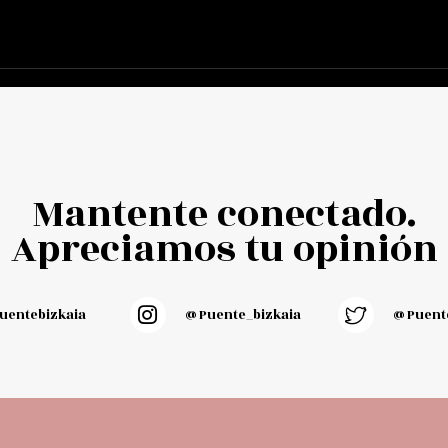
Mantente conectado.
Apreciamos tu opinión
entebizkaia
@puente_bizkaia
@Puente