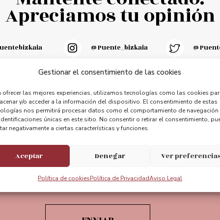
Apreciamos tu opinión
entebizkaia
@puente_bizkaia
@Puente
Gestionar el consentimiento de las cookies
 ofrecer las mejores experiencias, utilizamos tecnologías como las cookies pa
cenar y/o acceder a la información del dispositivo. El consentimiento de estas
nologías nos permitirá procesar datos como el comportamiento de navegación
Suscríbete a nuestra newsletter
identificaciones únicas en este sitio. No consentir o retirar el consentimiento, pu
tar negativamente a ciertas características y funciones.
Aceptar
Denegar
Ver preferencia
Política de cookies
Política de Privacidad
Aviso Legal
Acepto el Aviso legal de la web