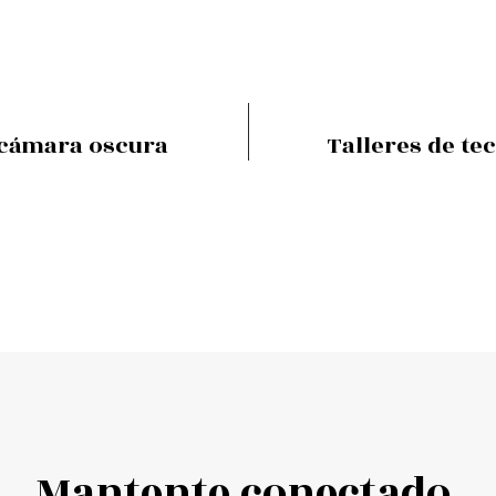
a cámara oscura
Talleres de te
Mantente conectado.