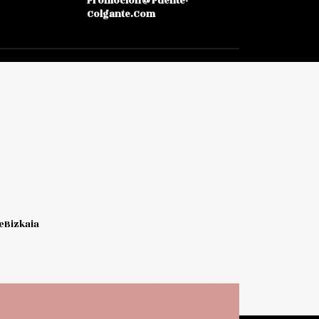
Promocion@puente-
Colgante.com
Bizkaia