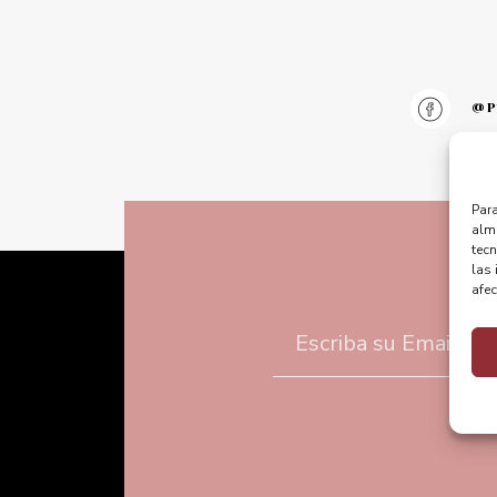
@pu
Para
alma
tec
las 
afec