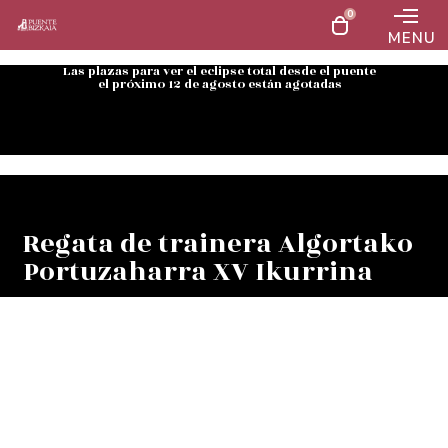
0
MENU
Las plazas para ver el eclipse total desde el puente
el próximo 12 de agosto están agotadas
Regata de trainera Algortako
Portuzaharra XV Ikurrina