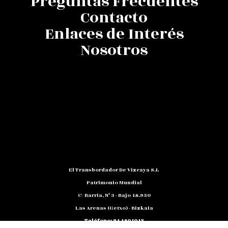
Preguntas Frecuentes
Contacto
Enlaces de Interés
Nosotros
El Transbordador De Vizcaya S.L
Patrimonio Mundial
C/ Barria, Nº 3 - Bajo 48.930
Las Arenas (Getxo) - Bizkaia
Teléfono: 94 480 10 12