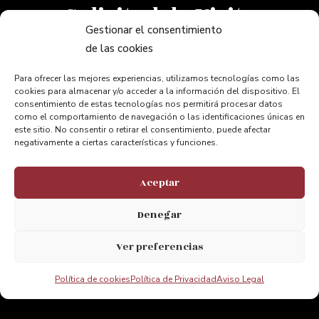
Solicitud de Visita
Itinerario
Gestionar el consentimiento
de las cookies
Aventura
Accesibilidad
Para ofrecer las mejores experiencias, utilizamos tecnologías como las
cookies para almacenar y/o acceder a la información del dispositivo. El
consentimiento de estas tecnologías nos permitirá procesar datos
como el comportamiento de navegación o las identificaciones únicas en
este sitio. No consentir o retirar el consentimiento, puede afectar
INFORMACIÓN
negativamente a ciertas características y funciones.
Preguntas Frecuentes
Aceptar
Contacto
Enlaces de Interés
Denegar
Nosotros
Ver preferencias
Política de cookies
Política de Privacidad
Aviso Legal