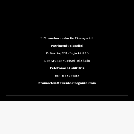
El Transbordador De Vizcaya S.L
Patrimonio Mundial
C/ Barria, Nº 3 - Bajo 48.930
Las Arenas (Getxo) - Bizkaia
Teléfono: 94 480 10 12
NIF: B 48791818
Promocion@puente-Colgante.com