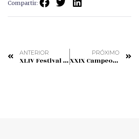
Compartir:
ANTERIOR
PRÓXIMO
XLIV Festival Internacional de Folklore Munduko Dantzak
XXIX Campeonato de Euskadi de Bacalao al Pil Pil