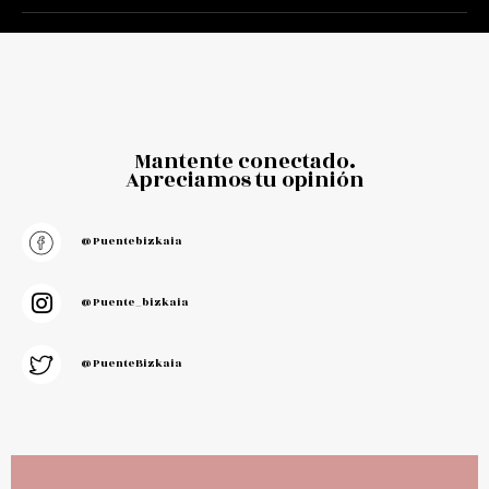
Mantente conectado.
Apreciamos tu opinión
@puentebizkaia
@puente_bizkaia
@PuenteBizkaia