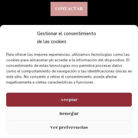
CONTACTAR
Gestionar el consentimiento
VISITAS
de las cookies
Solicitud de Visita
Itinerario
Para ofrecer las mejores experiencias, utilizamos tecnologías como las
cookies para almacenar y/o acceder a la información del dispositivo. El
Aventura
consentimiento de estas tecnologías nos permitirá procesar datos
como el comportamiento de navegación o las identificaciones únicas en
Accesibilidad
este sitio. No consentir o retirar el consentimiento, puede afectar
negativamente a ciertas características y funciones.
Aceptar
INFORMACIÓN
Preguntas Frecuentes
Denegar
Contacto
Ver preferencias
Enlaces de Interés