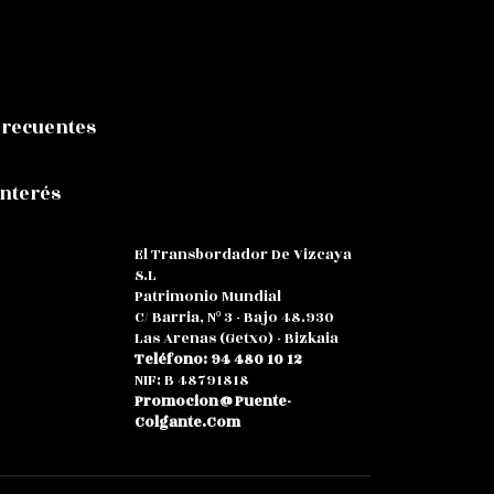
Frecuentes
Interés
El Transbordador De Vizcaya
S.L
Patrimonio Mundial
C/ Barria, Nº 3 - Bajo 48.930
Las Arenas (Getxo) - Bizkaia
Teléfono: 94 480 10 12
NIF: B 48791818
Promocion@puente-
Colgante.com