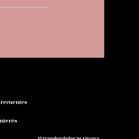
Frecuentes
Interés
El Transbordador De Vizcaya