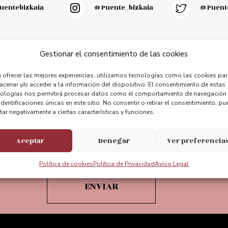
entebizkaia
@puente_bizkaia
@Puente
Gestionar el consentimiento de las cookies
 ofrecer las mejores experiencias, utilizamos tecnologías como las cookies pa
Suscríbete a nuestra newsletter
cenar y/o acceder a la información del dispositivo. El consentimiento de estas
nologías nos permitirá procesar datos como el comportamiento de navegación
identificaciones únicas en este sitio. No consentir o retirar el consentimiento, pu
tar negativamente a ciertas características y funciones.
Aceptar
Denegar
Ver preferencia
Acepto el Aviso legal de la web
Política de cookies
Política de Privacidad
Aviso Legal