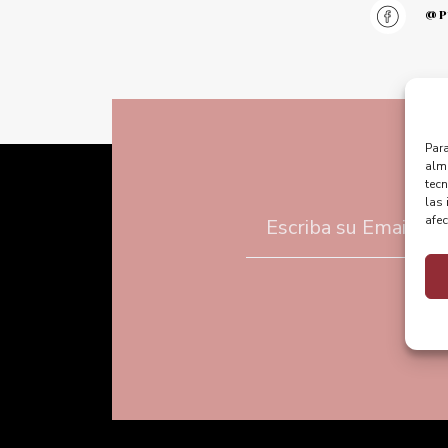
@pu
Para
alma
tec
las 
afec