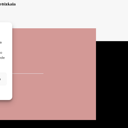
Bizkaia
ra
 o
ede
s