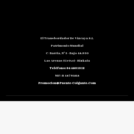
El Transbordador De Vizcaya S.L
Patrimonio Mundial
C/ Barria, Nº 3 - Bajo 48.930
Las Arenas (Getxo) - Bizkaia
Teléfono: 94 480 10 12
NIF: B 48791818
Promocion@puente-Colgante.com