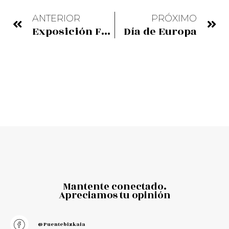
ANTERIOR
PRÓXIMO
Exposición Fotográfica: mostrando la otra cara del terremoto de 2010 en Haití
Día de Europa
Mantente conectado.
Apreciamos tu opinión
@puentebizkaia