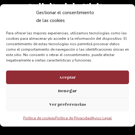
Solicitud de Visita
Itinerario
Gestionar el consentimiento
de las cookies
Aventura
Accesibilidad
Para ofrecer las mejores experiencias, utilizamos tecnologías como las
cookies para almacenar y/o acceder a la información del dispositivo. El
consentimiento de estas tecnologías nos permitirá procesar datos
como el comportamiento de navegación o las identificaciones únicas en
este sitio. No consentir o retirar el consentimiento, puede afectar
INFORMACIÓN
negativamente a ciertas características y funciones.
Preguntas Frecuentes
Aceptar
Contacto
Enlaces de Interés
Denegar
Nosotros
Ver preferencias
Política de cookies
Política de Privacidad
Aviso Legal