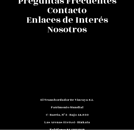
Preguntas Frecuentes
Contacto
Enlaces de Interés
Nosotros
El Transbordador De Vizcaya S.L
Patrimonio Mundial
C/ Barria, Nº 3 - Bajo 48.930
Las Arenas (Getxo) - Bizkaia
Teléfono: 94 480 10 12