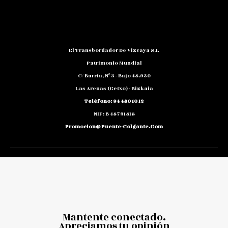
El Transbordador De Vizcaya S.L
Patrimonio Mundial
C/ Barria, Nº 3 - Bajo 48.930
Las Arenas (Getxo) - Bizkaia
Teléfono: 94 480 10 12
NIF: B 48791818
Promocion@puente-Colgante.com
Mantente conectado.
Apreciamos tu opinión