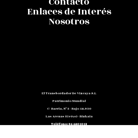
Contacto
Enlaces de Interés
Nosotros
El Transbordador De Vizcaya S.L
Patrimonio Mundial
C/ Barria, Nº 3 - Bajo 48.930
Las Arenas (Getxo) - Bizkaia
Teléfono: 94 480 10 12
NIF: B 48791818