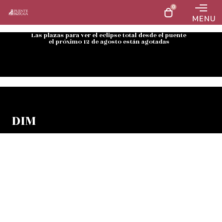
0
MENU
Las plazas para ver el eclipse total desde el puente
el próximo 12 de agosto están agotadas
DIM