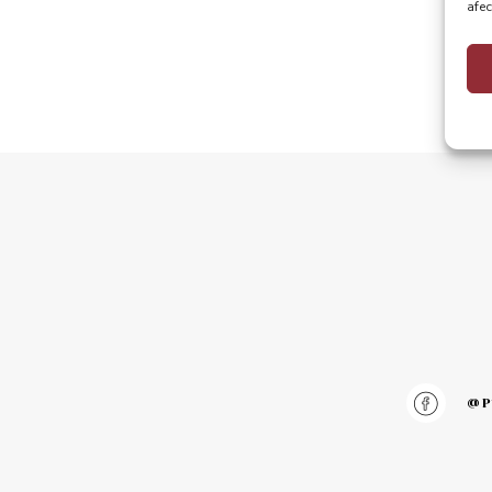
afec
@pu