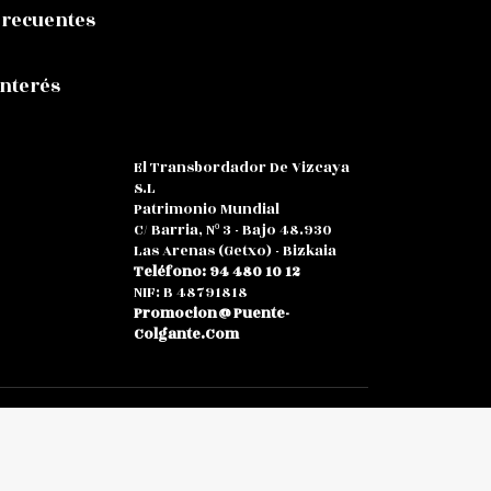
Frecuentes
Interés
El Transbordador De Vizcaya
S.L
Patrimonio Mundial
C/ Barria, Nº 3 - Bajo 48.930
Las Arenas (Getxo) - Bizkaia
Teléfono: 94 480 10 12
NIF: B 48791818
Promocion@puente-
Colgante.com