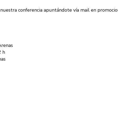
 nuestra conferencia apuntándote vía mail en promoc
Arenas
2 h
nas