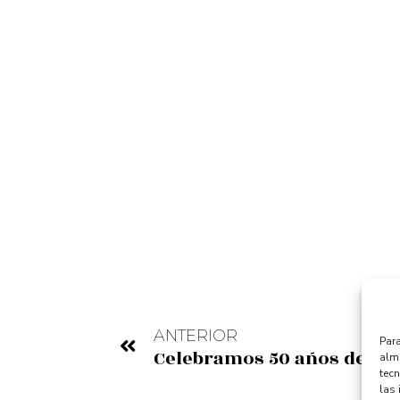
ANTERIOR
Para
alma
tec
las 