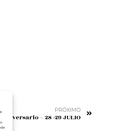
PRÓXIMO
ra
 aniversario – 28 -29 JULIO
 o
ede