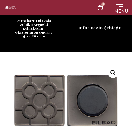
0
MENU
Parte hartu Bizkaia
Zubiko Argazki
Informazio gehiago
Lehiaketan -
Gizateriaren Ondare
gisa 20 urte