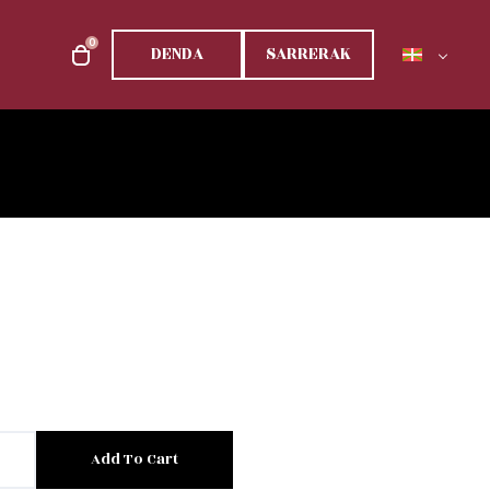
0
DENDA
SARRERAK
Add To Cart