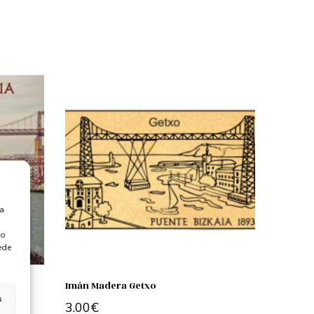
ra
 o
ede
Imán Madera Getxo
s
3.00
€