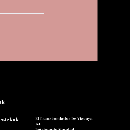
ak
El Transbordador De Vizcaya
 estekak
S.L
Patrimonio Mundial