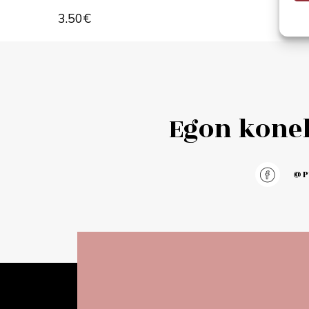
Add to 
3.50
€
Add to cart
Egon konek
@pu