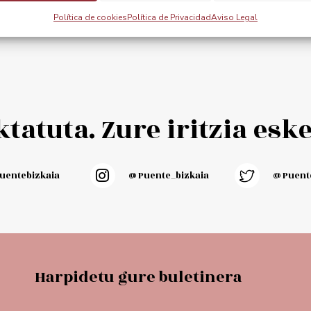
cart
Add to cart
Política de cookies
Política de Privacidad
Aviso Legal
tatuta. Zure iritzia esk
entebizkaia
@puente_bizkaia
@Puente
Harpidetu gure buletinera