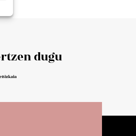
Add to cart
ertzen dugu
Bizkaia