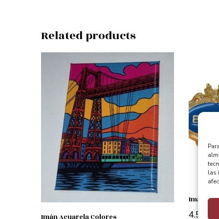
Related products
Para
alma
tec
las 
afec
Imán Plac
4.50
€
Imán Acuarela Colores