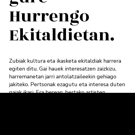
Hurrengo
Ekitaldietan.
Zubiak kultura eta ikasketa ekitaldiak harrera
egiten ditu. Gai hauek interesatzen zaizkizu,
harremanetan jarri antolatzaileekin gehiago
jakiteko. Pertsonak ezagutu eta interesa duten
gaiak ikasi. Era berean, bertako artisten
emanaldiak gozatu ditzakezu. Zubiaren kultur
komunitatean parte hartzeko, mantendu arreta
orrialde honetan.