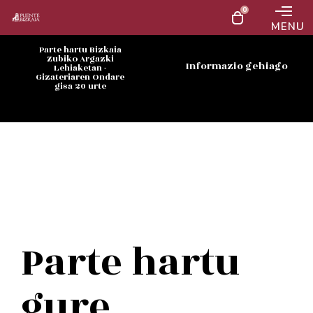
0
MENU
Parte hartu Bizkaia
Zubiko Argazki
Informazio gehiago
Lehiaketan -
Gizateriaren Ondare
gisa 20 urte
Parte hartu
gure