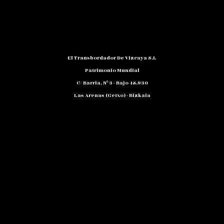
El Transbordador De Vizcaya S.L
Patrimonio Mundial
C/ Barria, Nº 3 - Bajo 48.930
Las Arenas (Getxo) - Bizkaia
Teléfono: 94 480 10 12
NIF: B 48791818
Promocion@puente-Colgante.com
© Puente Bizkaia 2026
Lege abisua
Itzulketa-politika eta bidalketa-gastuak
Pribatutasun Politika eta Datuen Babesa
Cookieak politika