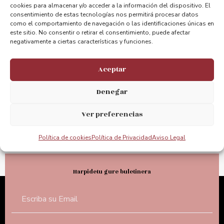
cookies para almacenar y/o acceder a la información del dispositivo. El
consentimiento de estas tecnologías nos permitirá procesar datos
Egon konektatuta. Zure iritzia eskertzen
como el comportamiento de navegación o las identificaciones únicas en
dugu
este sitio. No consentir o retirar el consentimiento, puede afectar
negativamente a ciertas características y funciones.
@puentebizkaia
Aceptar
@puente_bizkaia
Denegar
@PuenteBizkaia
Ver preferencias
Política de cookies
Política de Privacidad
Aviso Legal
Harpidetu gure buletinera