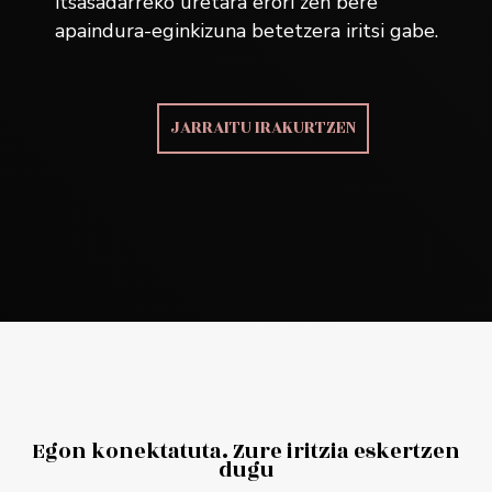
itsasadarreko uretara erori zen bere
apaindura-eginkizuna betetzera iritsi gabe.
JARRAITU IRAKURTZEN
Egon konektatuta. Zure iritzia eskertzen
dugu