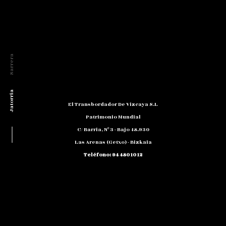
Sarrera
Jatorria
El Transbordador De Vizcaya S.L
Patrimonio Mundial
C/ Barria, Nº 3 - Bajo 48.930
Erregearen Bisita
Las Arenas (Getxo) - Bizkaia
Teléfono: 94 480 10 12
NIF: B 48791818
Promocion@puente-Colgante.com