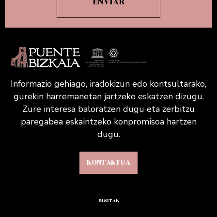
Informazio gehiago, iradokizun edo kontsultarako,
gurekin harremanetan jartzeko eskatzen dizugu.
Zure interesa baloratzen dugu eta zerbitzu
paregabea eskaintzeko konpromisoa hartzen
dugu.
KONTAKTUA
BISITAK