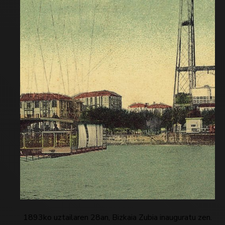
1893ko uztailaren 28an, Bizkaia Zubia inauguratu zen.