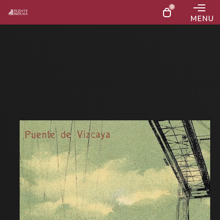
0
MENU
Parte hartu Bizkaia
Zubiko Argazki
Informazio gehiago
Lehiaketan -
Gizateriaren Ondare
gisa 20 urte