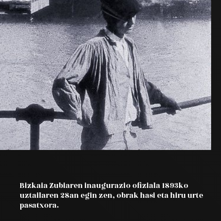
Bizkaia Zubiaren inaugurazio ofiziala 1893ko
uztailaren 28an egin zen, obrak hasi eta hiru urte
pasatxora.