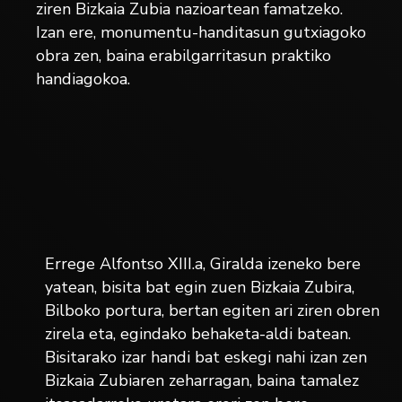
ziren Bizkaia Zubia nazioartean famatzeko.
Izan ere, monumentu-handitasun gutxiagoko
obra zen, baina erabilgarritasun praktiko
handiagokoa.
Errege Alfontso XIII.a, Giralda izeneko bere
yatean, bisita bat egin zuen Bizkaia Zubira,
Bilboko portura, bertan egiten ari ziren obren
zirela eta, egindako behaketa-aldi batean.
Bisitarako izar handi bat eskegi nahi izan zen
Bizkaia Zubiaren zeharragan, baina tamalez