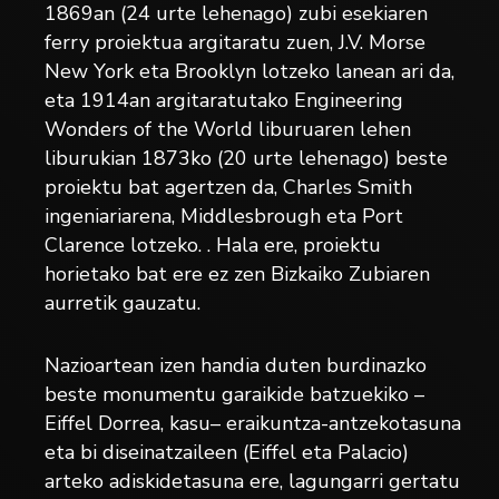
1869an (24 urte lehenago) zubi esekiaren
ferry proiektua argitaratu zuen, J.V. Morse
New York eta Brooklyn lotzeko lanean ari da,
eta 1914an argitaratutako Engineering
Wonders of the World liburuaren lehen
liburukian 1873ko (20 urte lehenago) beste
proiektu bat agertzen da, Charles Smith
ingeniariarena, Middlesbrough eta Port
Clarence lotzeko. . Hala ere, proiektu
horietako bat ere ez zen Bizkaiko Zubiaren
aurretik gauzatu.
Nazioartean izen handia duten burdinazko
beste monumentu garaikide batzuekiko –
Eiffel Dorrea, kasu– eraikuntza-antzekotasuna
eta bi diseinatzaileen (Eiffel eta Palacio)
arteko adiskidetasuna ere, lagungarri gertatu