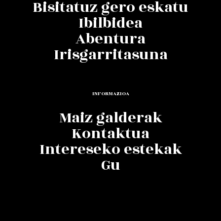
Bisitatuz gero eskatu
Ibilbidea
Abentura
Irisgarritasuna
INFORMAZIOA
Maiz galderak
Kontaktua
Intereseko estekak
Gu