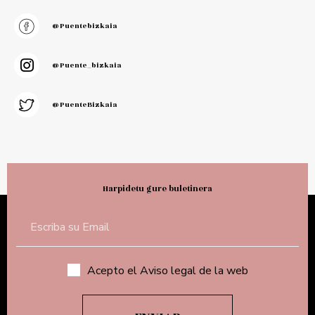
@puentebizkaia
@puente_bizkaia
@PuenteBizkaia
Harpidetu gure buletinera
Acepto el Aviso legal de la web