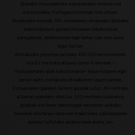
Bizkaiko itsasadarreko eskuinaldeko Areeta eta
ezkerraldeko Portugalete herriak lotu zituen.
Burdinazko moleak, XIX. mendearen amaierako Bizkaiko
industrializazio garrantzitsuaren lekukotasun
paregabeak, denboraleari egin behar izan zion aurre
egun hartan.
Altzairuzko piezetan jarritako 400.000 errematxeek,
eta 51 metroko altuera zuten 4 dorreek –
itsasadarraren alde bakoitzean bi– haize-kolpeei egin
zieten aurre, metalezko 8 kableren laguntzarekin.
Estuarioaren gainean, bi herri guneak lotuz, 45 metroko
altueran egindako oholtza, 160 metroko luzerakoa,
gizakiak eta bere teknologiak naturaren aurkako
borrokan eta faraoi-obra hori eraikitzeko zailtasunaren
aurrean lortutako arrakastaren ikurra zen.