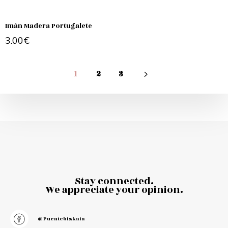
Imán Madera Portugalete
3.00
€
Add to cart
1
2
3
Stay connected.
We appreciate your opinion.
@puentebizkaia