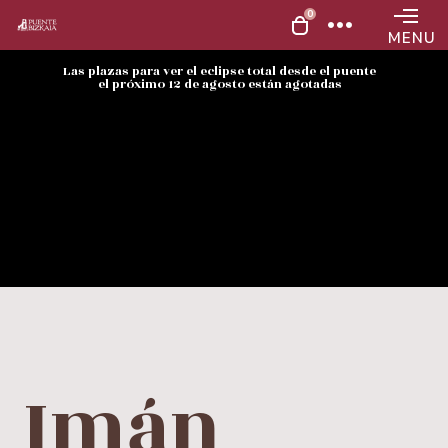
0
MENU
Las plazas para ver el eclipse total desde el puente
el próximo 12 de agosto están agotadas
Imán