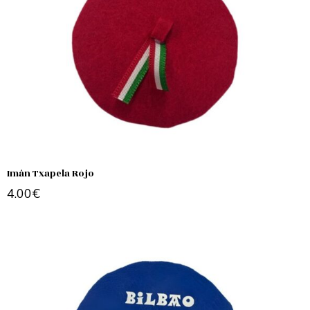
Imán Txapela Rojo
4.00
€
Add to cart