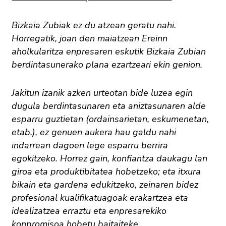
Bizkaia Zubiak ez du atzean geratu nahi.
Horregatik, joan den maiatzean Ereinn
aholkularitza enpresaren eskutik Bizkaia Zubian
berdintasunerako plana ezartzeari ekin genion.
Jakitun izanik azken urteotan bide luzea egin
dugula berdintasunaren eta aniztasunaren alde
esparru guztietan (ordainsarietan, eskumenetan,
etab.), ez genuen aukera hau galdu nahi
indarrean dagoen lege esparru berrira
egokitzeko. Horrez gain, konfiantza daukagu lan
giroa eta produktibitatea hobetzeko; eta itxura
bikain eta gardena edukitzeko, zeinaren bidez
profesional kualifikatuagoak erakartzea eta
idealizatzea erraztu eta enpresarekiko
konpromisoa hobetu baitaiteke.