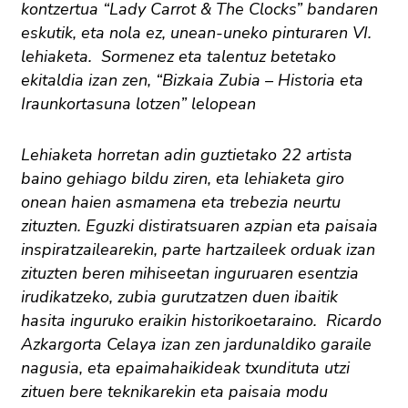
kontzertua “Lady Carrot & The Clocks” bandaren
eskutik, eta nola ez, unean-uneko pinturaren VI.
lehiaketa. Sormenez eta talentuz betetako
ekitaldia izan zen, “Bizkaia Zubia – Historia eta
Iraunkortasuna lotzen” lelopean
Lehiaketa horretan adin guztietako 22 artista
baino gehiago bildu ziren, eta lehiaketa giro
onean haien asmamena eta trebezia neurtu
zituzten. Eguzki distiratsuaren azpian eta paisaia
inspiratzailearekin, parte hartzaileek orduak izan
zituzten beren mihiseetan inguruaren esentzia
irudikatzeko, zubia gurutzatzen duen ibaitik
hasita inguruko eraikin historikoetaraino. Ricardo
Azkargorta Celaya izan zen jardunaldiko garaile
nagusia, eta epaimahaikideak txundituta utzi
zituen bere teknikarekin eta paisaia modu