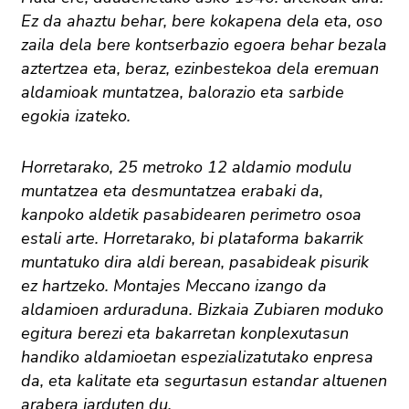
Ez da ahaztu behar, bere kokapena dela eta, oso
zaila dela bere kontserbazio egoera behar bezala
aztertzea eta, beraz, ezinbestekoa dela eremuan
aldamioak muntatzea, balorazio eta sarbide
egokia izateko.
Horretarako, 25 metroko 12 aldamio modulu
muntatzea eta desmuntatzea erabaki da,
kanpoko aldetik pasabidearen perimetro osoa
estali arte. Horretarako, bi plataforma bakarrik
muntatuko dira aldi berean, pasabideak pisurik
ez hartzeko. Montajes Meccano izango da
aldamioen arduraduna. Bizkaia Zubiaren moduko
egitura berezi eta bakarretan konplexutasun
handiko aldamioetan espezializatutako enpresa
da, eta kalitate eta segurtasun estandar altuenen
arabera jarduten du.