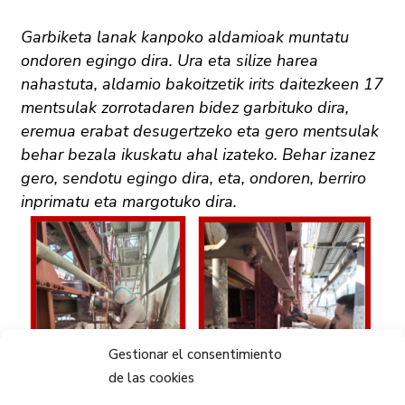
Garbiketa lanak kanpoko aldamioak muntatu
ondoren egingo dira. Ura eta silize harea
nahastuta, aldamio bakoitzetik irits daitezkeen 17
mentsulak zorrotadaren bidez garbituko dira,
eremua erabat desugertzeko eta gero mentsulak
behar bezala ikuskatu ahal izateko. Behar izanez
gero, sendotu egingo dira, eta, ondoren, berriro
inprimatu eta margotuko dira.
Gestionar el consentimiento
de las cookies