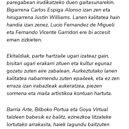
paregabean irudikatzeko duen gaitasunarekin.
Bigarrena Carlos Espiga Alonso izan zen eta
hirugarrena Justin Williams. Lanen kalitatea hain
handia izan zenez, Lucio Fernandez de Migueli
eta Fernando Vicente Garridori ere bi accesit
eman zizkieten.
Ekitaldiak, parte hartzaile ugari izateaz gain,
bisitari ugari erakarri zituen eta kultur egunaz
gozatu zuten aire zabalean. Aurkeztutako lanen
kalitatea nabarmendu zuten epaileek, eta ez zen
erraza izan irabazleak aukeratzea, piezen
sormena eta maila artistikoa kontuan hartuta.
Barria Arte, Bilboko Portua eta Goya Virtual
taldeen babesik ez balitz, ezinezkoa litzateke
lortutako arrakasta, haiek lagundu baitzuten