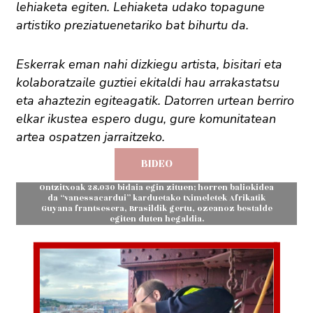
lehiaketa egiten. Lehiaketa udako topagune
artistiko preziatuenetariko bat bihurtu da.
Eskerrak eman nahi dizkiegu artista, bisitari eta
kolaboratzaile guztiei ekitaldi hau arrakastatsu
eta ahaztezin egiteagatik. Datorren urtean berriro
elkar ikustea espero dugu, gure komunitatean
artea ospatzen jarraitzeko.
BIDEO
Ontzitxoak 28.030 bidaia egin zituen; horren baliokidea
da “vanessacardui” karduetako tximeletek Afrikatik
Guyana frantsesera, Brasildik gertu, ozeanoz bestalde
egiten duten hegaldia.