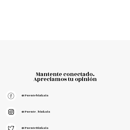
Mantente conectado.
Apreciamos tu opinión
@puentebizkaia
@puente_bizkaia
@PuenteBizkaia