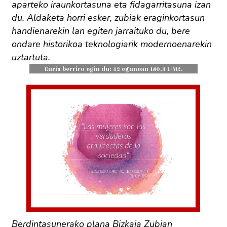
aparteko iraunkortasuna eta fidagarritasuna izan
du. Aldaketa horri esker, zubiak eraginkortasun
handienarekin lan egiten jarraituko du, bere
ondare historikoa teknologiarik modernoenarekin
uztartuta.
Euria berriro egin du: 42 egunean 180,3 L/M2.
Berdintasunerako plana Bizkaia Zubian