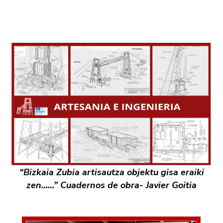
“Bizkaia Zubia artisautza objektu gisa eraiki
zen……” Cuadernos de obra- Javier Goitia