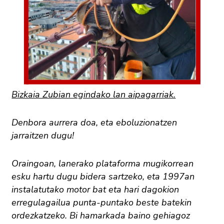
Bizkaia Zubian egindako lan aipagarriak.
Denbora aurrera doa, eta eboluzionatzen
jarraitzen dugu!
Oraingoan, lanerako plataforma mugikorrean
esku hartu dugu bidera sartzeko, eta 1997an
instalatutako motor bat eta hari dagokion
erregulagailua punta-puntako beste batekin
ordezkatzeko. Bi hamarkada baino gehiagoz