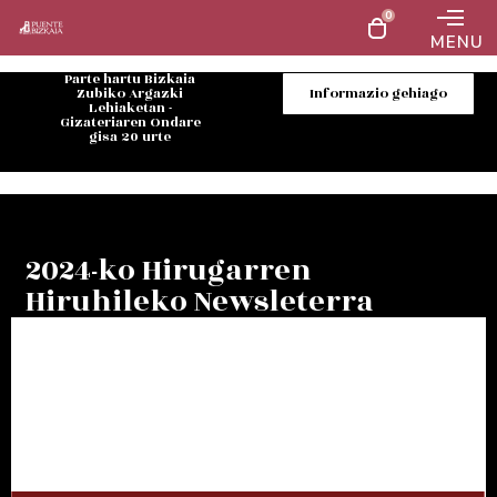
0
MENU
Parte hartu Bizkaia
Zubiko Argazki
Informazio gehiago
Lehiaketan -
Gizateriaren Ondare
gisa 20 urte
2024-ko Hirugarren
Hiruhileko Newsleterra