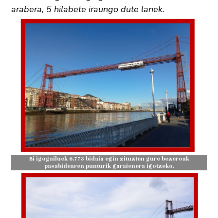
arabera, 5 hilabete iraungo dute lanek.
Bi igogailuek 6.773 bidaia egin zituzten gure bezeroak
pasabidearen punturik garaienera igotzeko.