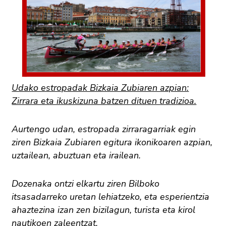
Udako estropadak Bizkaia Zubiaren azpian:
Zirrara eta ikuskizuna batzen dituen tradizioa.
Aurtengo udan, estropada zirraragarriak egin
ziren Bizkaia Zubiaren egitura ikonikoaren azpian,
uztailean, abuztuan eta irailean.
Dozenaka ontzi elkartu ziren Bilboko
itsasadarreko uretan lehiatzeko, eta esperientzia
ahaztezina izan zen bizilagun, turista eta kirol
nautikoen zaleentzat.