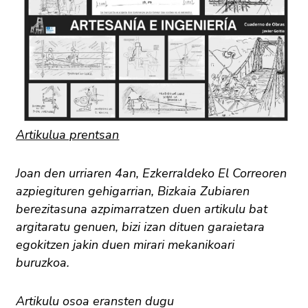
Artikulua prentsan
Joan den urriaren 4an, Ezkerraldeko El Correoren
azpiegituren gehigarrian, Bizkaia Zubiaren
berezitasuna azpimarratzen duen artikulu bat
argitaratu genuen, bizi izan dituen garaietara
egokitzen jakin duen mirari mekanikoari
buruzkoa.
Artikulu osoa eransten dugu