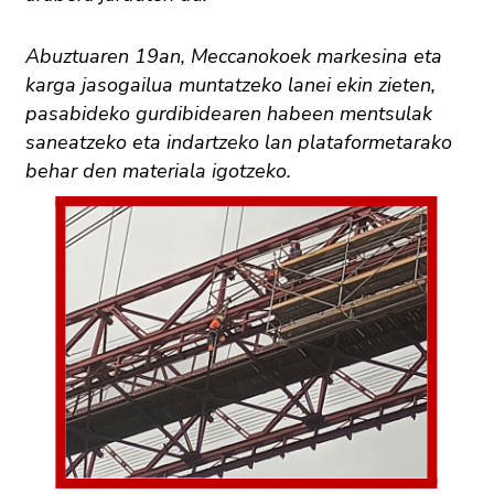
Abuztuaren 19an, Meccanokoek markesina eta
karga jasogailua muntatzeko lanei ekin zieten,
pasabideko gurdibidearen habeen mentsulak
saneatzeko eta indartzeko lan plataformetarako
behar den materiala igotzeko.