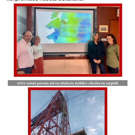
2952 ontzi pasatu ziren Bizkaia Zubiko oholaren azpitik