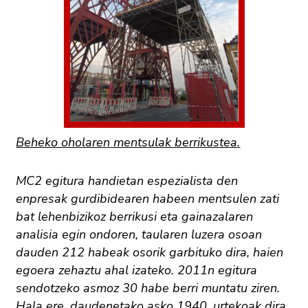
Beheko oholaren mentsulak berrikustea
.
MC2 egitura handietan espezialista den
enpresak gurdibidearen habeen mentsulen zati
bat lehenbizikoz berrikusi eta gainazalaren
analisia egin ondoren, taularen luzera osoan
dauden 212 habeak osorik garbituko dira, haien
egoera zehaztu ahal izateko. 2011n egitura
sendotzeko asmoz 30 habe berri muntatu ziren.
Hala ere, daudenetako asko 1940. urtekoak dira.