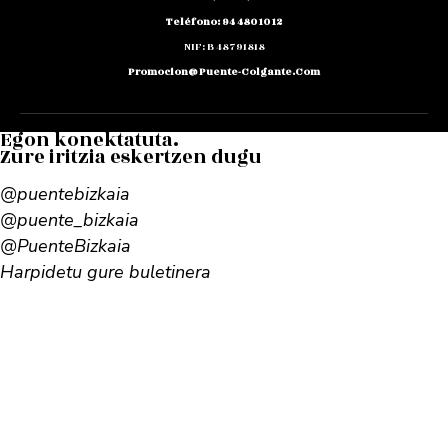
Teléfono: 94 480 10 12
NIF: B 48791818
Promocion@puente-Colgante.com
Egon konektatuta.
Zure iritzia eskertzen dugu
@puentebizkaia
@puente_bizkaia
@PuenteBizkaia
Harpidetu gure buletinera