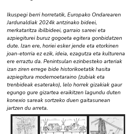
Ikuspegi berri horretatik, Europako Ondarearen
Jardunaldiak 2024k antzinako bideei,
merkataritza ibilbideei, garraio sareei eta
azpiegiturei buruz gogoeta egitera gonbidatzen
dute. Izan ere, horiei esker jende eta etorkinen
joan-etorria ez ezik, ideia, ezagutza eta kulturena
ere erraztu da. Penintsulan ezinbesteko arteriak
izan ziren errege bide historikoetatik hasita
azpiegitura modernoetaraino (zubiak eta
trenbideak esaterako), lelo horrek gizakiak gaur
egungo gure gizartea eraikitzen lagundu duten
konexio sareak sortzeko duen gaitasunean
jartzen du arreta.