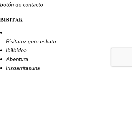
botón de contacto
BISITAK
Bisitatuz gero eskatu
Ibilbidea
Abentura
Irisgarritasuna
INFORMAZIOA
Maiz galderak
Kontaktua
Intereseko estekak
Gu