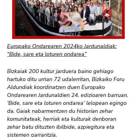
Europako Ondarearen 2024ko Jardunaldiak:
“Bide, sare eta loturen ondarea”
Bizkaiak 200 kultur jarduera baino gehiago
hartuko ditu urrian 72 udalerritan, Bizkaiko Foru
Aldundiak koordinatzen duen Europako
Ondarearen Jardunaldien 24. edizioaren barruan.
‘Bide, sare eta loturen ondarea’ lelopean egingo
da. Gaiak nabarmentzen du historian zehar
komunitateak, herriak eta kulturak denboran
zehar batu dituzten ibilbide, azpiegitura eta
sistemen garrantzia.