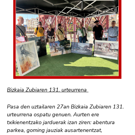
Bizkaia Zubiaren 131. urteurrena
Pasa den uztailaren 27an Bizkaia Zubiaren 131.
urteurrena ospatu genuen. Aurten ere
txikienentzako jarduerak izan ziren: abentura
parkea, goming jauziak ausartenentzat,