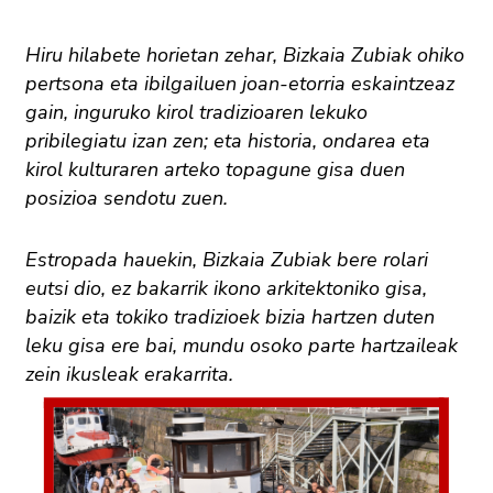
Hiru hilabete horietan zehar, Bizkaia Zubiak ohiko
pertsona eta ibilgailuen joan-etorria eskaintzeaz
gain, inguruko kirol tradizioaren lekuko
pribilegiatu izan zen; eta historia, ondarea eta
kirol kulturaren arteko topagune gisa duen
posizioa sendotu zuen.
Estropada hauekin, Bizkaia Zubiak bere rolari
eutsi dio, ez bakarrik ikono arkitektoniko gisa,
baizik eta tokiko tradizioek bizia hartzen duten
leku gisa ere bai, mundu osoko parte hartzaileak
zein ikusleak erakarrita.