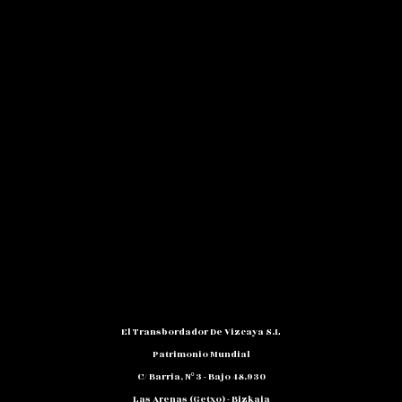
El Transbordador De Vizcaya S.L
Patrimonio Mundial
C/ Barria, Nº 3 - Bajo 48.930
Las Arenas (Getxo) - Bizkaia