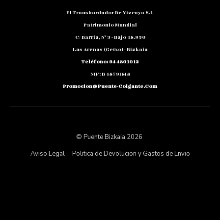
El Transbordador De Vizcaya S.L
Patrimonio Mundial
C/ Barria, Nº 3 - Bajo 48.930
Las Arenas (Getxo) - Bizkaia
Teléfono: 94 480 10 12
NIF: B 48791818
Promocion@puente-Colgante.com
© Puente Bizkaia 2026
Aviso Legal
Politica de Devolucion y Gastos de Envio
Politicia de Privacidad y Proteccion de Datos
Politica de Cookies
Código Ético
Sistema Interno de Información
Política de cookies (UE)