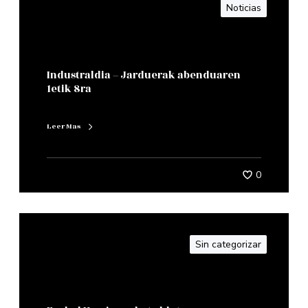
Noticias
Industraldia – Jarduerak abenduaren
1etik 8ra
Leer Mas
0
Sin categorizar