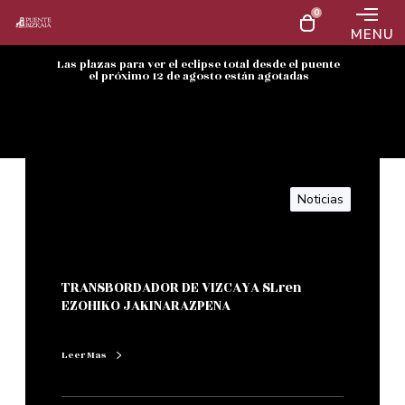
0
MENU
Las plazas para ver el eclipse total desde el puente
el próximo 12 de agosto están agotadas
Noticias
TRANSBORDADOR DE VIZCAYA SLren
EZOHIKO JAKINARAZPENA
Leer Mas