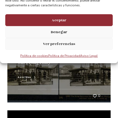
este sitio. No consentir o retirar el consentimiento, puede afectar
negativamente a ciertas características y funciones.
0
Aceptar
Denegar
125 aniversario
Ver preferencias
Política de cookies
Política de Privacidad
Aviso Legal
The Flying Ferry
Leer Mas
0