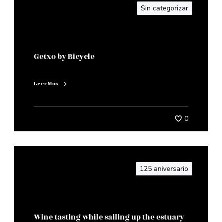
Sin categorizar
Getxo by Bicycle
Leer Mas
0
125 aniversario
Wine tasting while sailing up the estuary