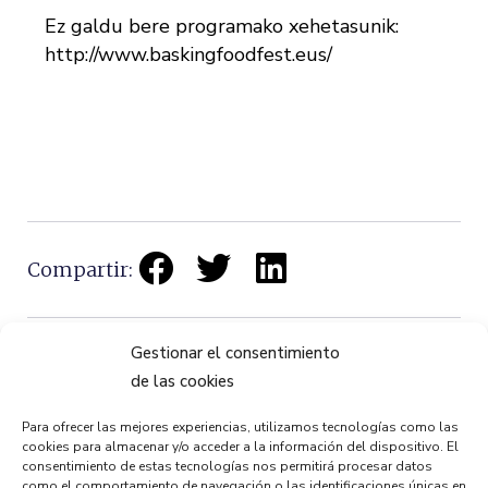
Ez galdu bere programako xehetasunik:
http://www.baskingfoodfest.eus/
Compartir:
Gestionar el consentimiento
de las cookies
Para ofrecer las mejores experiencias, utilizamos tecnologías como las
ANTERIOR
PRÓXIMO
cookies para almacenar y/o acceder a la información del dispositivo. El
Pintxos, vinos y música se fusionan en las terrazas del Puente Bizkaia
Pintxos, wine and music blend together on the Bizkaia Bridge terraces
consentimiento de estas tecnologías nos permitirá procesar datos
como el comportamiento de navegación o las identificaciones únicas en