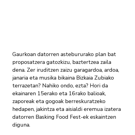
Gaurkoan datorren astebururako plan bat
proposatzera gatozkizu, baztertzea zaila
dena. Zer iruditzen zaizu garagardoa, ardoa,
janaria eta musika bikaina Bizkaia Zubiako
terrazetan? Nahiko ondo, ezta? Hori da
ekainaren 15erako eta 16rako balioak,
zaporeak eta gogoak berreskuratzeko
hedapen, jakintza eta aisialdi eremua izatera
datorren Basking Food Fest-ek eskaintzen
diguna.