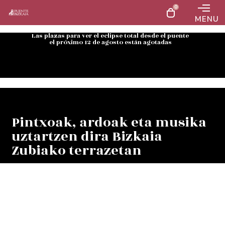
0
MENU
Las plazas para ver el eclipse total desde el puente
el próximo 12 de agosto están agotadas
Pintxoak, ardoak eta musika
uztartzen dira Bizkaia
Zubiako terrazetan