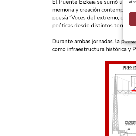
El Puente Bizkaia se sumó un año
afec
memoria y creación contemporánea.
poesía “Voces del extremo, de no
poéticas desde distintos territor
Durante ambas jornadas, la poesía
como infraestructura histórica y P