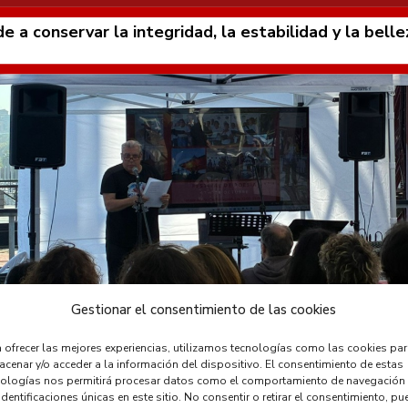
e a conservar la integridad, la estabilidad y la bel
Gestionar el consentimiento de las cookies
 ofrecer las mejores experiencias, utilizamos tecnologías como las cookies pa
ornadas Europeas de Patrimonio con poesía y patrimon
cenar y/o acceder a la información del dispositivo. El consentimiento de estas
nologías nos permitirá procesar datos como el comportamiento de navegación
identificaciones únicas en este sitio. No consentir o retirar el consentimiento, pu