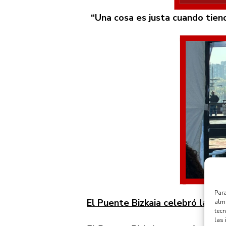
“Una cosa es justa cuando tiend
Para
El Puente Bizkaia celebró las J
alma
tec
las 