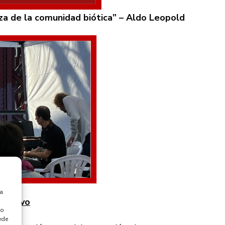
leza de la comunidad biótica” – Aldo Leopold
ra
io vivo
 o
ede