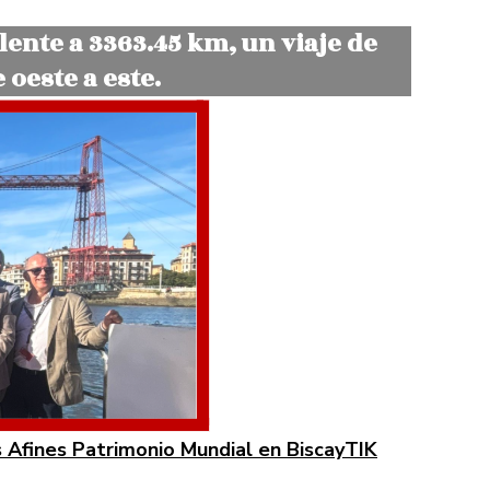
alente a 3363.45 km, un viaje de
 oeste a este.
os Afines Patrimonio Mundial en BiscayTIK