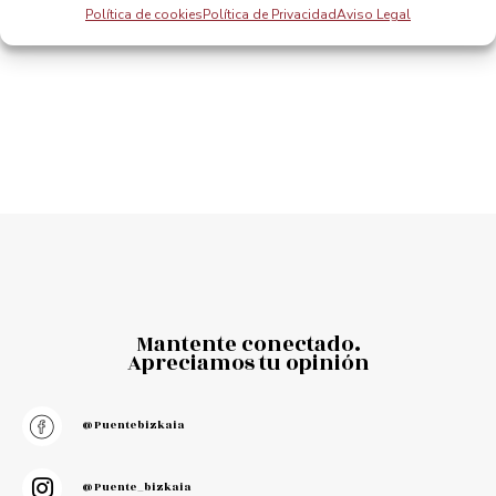
Pintxos, wine and music blend together on the Bizkaia Bridge terraces
Getxo nazioarteko skate onenaren egoitza
Política de cookies
Política de Privacidad
Aviso Legal
Mantente conectado.
Apreciamos tu opinión
@puentebizkaia
@puente_bizkaia