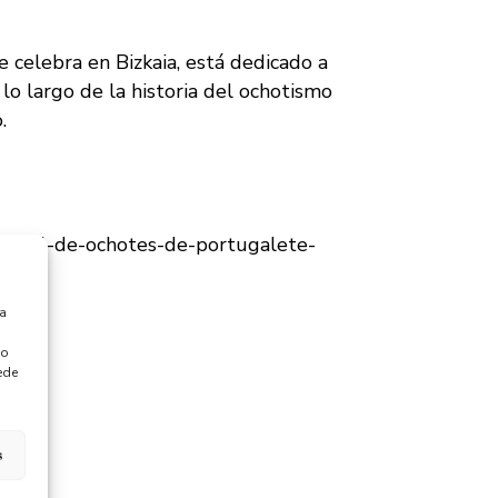
se celebra en Bizkaia, está dedicado a
lo largo de la historia del ochotismo
.
cional-de-ochotes-de-portugalete-
ra
 o
ede
s