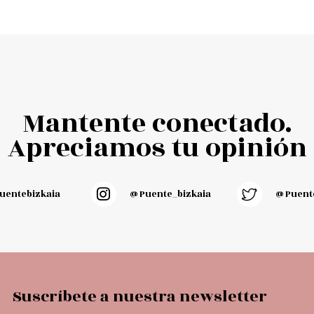
Mantente conectado.
Apreciamos tu opinión
entebizkaia
@puente_bizkaia
@Puente
Suscríbete a nuestra newsletter