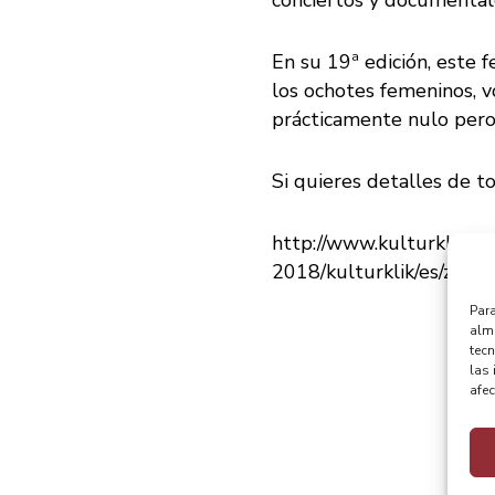
En su 19ª edición, este f
los ochotes femeninos, v
prácticamente nulo pero
Si quieres detalles de t
http://www.kulturklik.e
2018/kulturklik/es/z12-d
Para
alma
tec
las 
afec