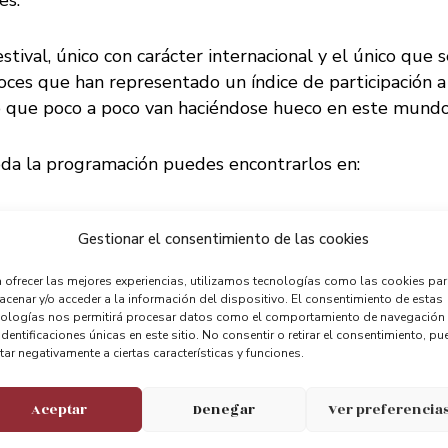
estival, único con carácter internacional y el único que 
oces que han representado un índice de participación a 
 que poco a poco van haciéndose hueco en este mundo
oda la programación puedes encontrarlos en:
uskadi.eus/evento/2018110514530682/festival-interna
Gestionar el consentimiento de las cookies
etalle/es/
 ofrecer las mejores experiencias, utilizamos tecnologías como las cookies pa
cenar y/o acceder a la información del dispositivo. El consentimiento de estas
nologías nos permitirá procesar datos como el comportamiento de navegación
identificaciones únicas en este sitio. No consentir o retirar el consentimiento, pu
tar negativamente a ciertas características y funciones.
Aceptar
Denegar
Ver preferencia