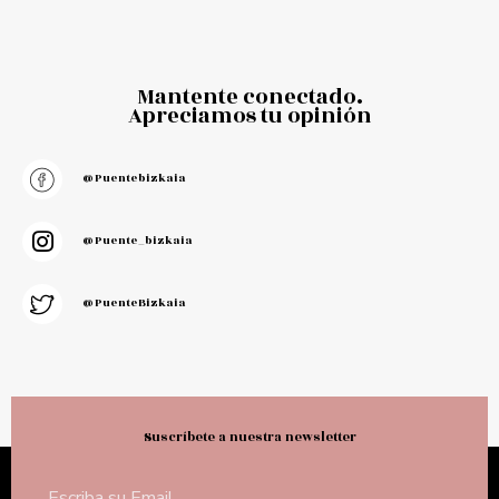
Mantente conectado.
Apreciamos tu opinión
@puentebizkaia
@puente_bizkaia
@PuenteBizkaia
Suscríbete a nuestra newsletter