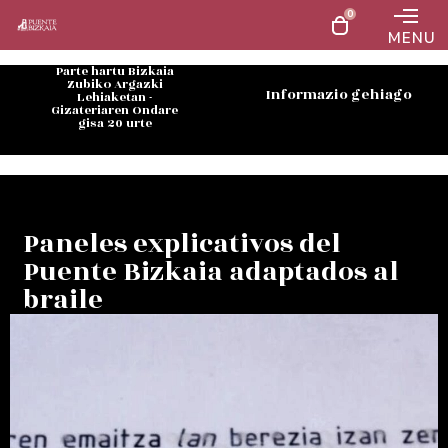
0
MENU
Parte hartu Bizkaia
Zubiko Argazki
Informazio gehiago
Lehiaketan -
Gizateriaren Ondare
gisa 20 urte
Paneles explicativos del
Puente Bizkaia adaptados al
braile