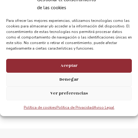
de las cookies
Compartir:
Para ofrecer las mejores experiencias, utilizamos tecnologías como las
cookies para almacenar y/o acceder a la información del dispositivo. El
consentimiento de estas tecnologías nos permitirá procesar datos
como el comportamiento de navegación o las identificaciones únicas en
este sitio. No consentir o retirar el consentimiento, puede afectar
negativamente a ciertas características y funciones.
ANTERIOR
PRÓXIMO
Aceptar
Panoramic Gateway´s new schedule
Bizkaia Zubiak pasarela dauzkan azalpen-panelak braillera egokitu ditu
Denegar
Ver preferencias
Política de cookies
Política de Privacidad
Aviso Legal