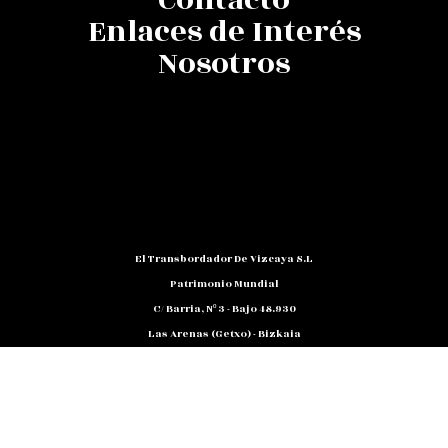
Enlaces de Interés
Nosotros
El Transbordador De Vizcaya S.L
Patrimonio Mundial
C/ Barria, Nº 3 - Bajo 48.930
Las Arenas (Getxo) - Bizkaia
Teléfono: 94 480 10 12
NIF: B 48791818
Promocion@puente-Colgante.com