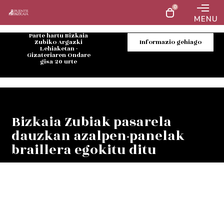
0
MENU
Parte hartu Bizkaia
Zubiko Argazki
Informazio gehiago
Lehiaketan -
Gizateriaren Ondare
gisa 20 urte
Bizkaia Zubiak pasarela
dauzkan azalpen-panelak
braillera egokitu ditu