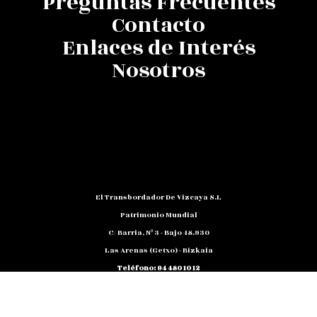
Preguntas Frecuentes
Contacto
Enlaces de Interés
Nosotros
El Transbordador De Vizcaya S.L
Patrimonio Mundial
C/ Barria, Nº 3 - Bajo 48.930
Las Arenas (Getxo) - Bizkaia
Teléfono: 94 480 10 12
NIF: B 48791818
Promocion@puente-Colgante.com