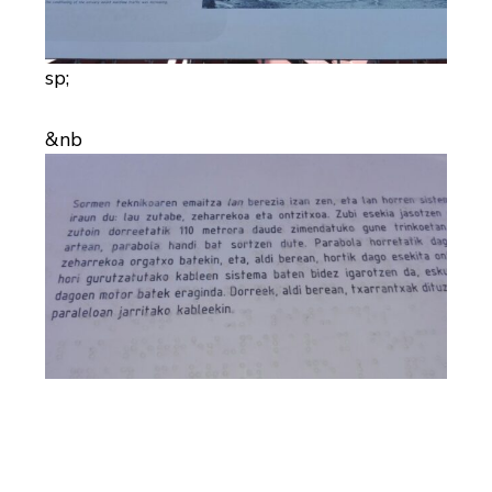
sp;
&nb