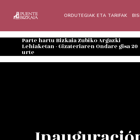
ORDUTEGIAK ETA TARIFAK
BI
Parte hartu Bizkaia Zubiko Argazki
Lehiaketan - Gizateriaren Ondare gisa 20
urte
Inauguració