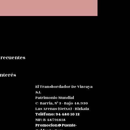
Frecuentes
Interés
El Transbordador De Vizcaya
S.L
Patrimonio Mundial
C/ Barria, Nº 3 - Bajo 48.930
Las Arenas (Getxo) - Bizkaia
Teléfono: 94 480 10 12
NIF: B 48791818
Promocion@puente-