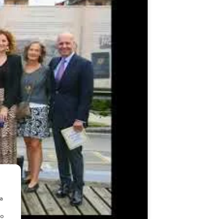
ra
 o