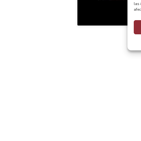
las 
afec