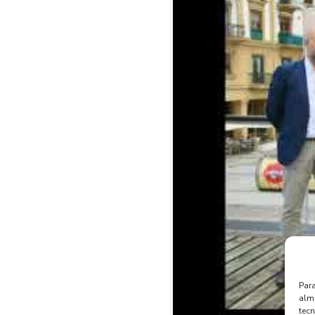
Para
alma
tec