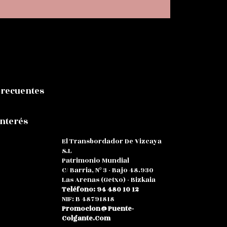
Frecuentes
Interés
El Transbordador De Vizcaya
S.L
Patrimonio Mundial
C/ Barria, Nº 3 - Bajo 48.930
Las Arenas (Getxo) - Bizkaia
Teléfono: 94 480 10 12
NIF: B 48791818
Promocion@puente-
Colgante.com