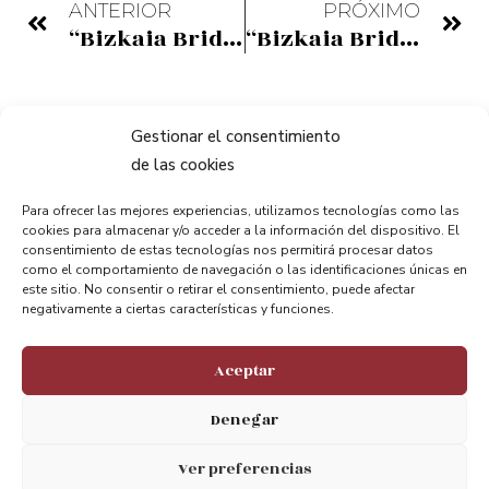
ANTERIOR
PRÓXIMO
“Bizkaia Bridge & Partners”: Puentes Transbordares de ayer y hoy
“Bizkaia Bridge & Partners”: Shuttle Bridges past and present
Gestionar el consentimiento
de las cookies
Para ofrecer las mejores experiencias, utilizamos tecnologías como las
cookies para almacenar y/o acceder a la información del dispositivo. El
consentimiento de estas tecnologías nos permitirá procesar datos
como el comportamiento de navegación o las identificaciones únicas en
este sitio. No consentir o retirar el consentimiento, puede afectar
negativamente a ciertas características y funciones.
Mantente conectado.
Aceptar
Apreciamos tu opinión
Denegar
@puentebizkaia
Ver preferencias