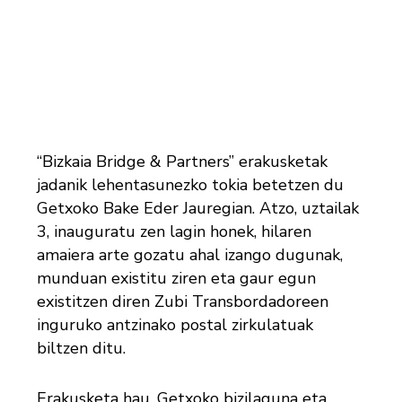
“Bizkaia Bridge & Partners” erakusketak
jadanik lehentasunezko tokia betetzen du
Getxoko Bake Eder Jauregian. Atzo, uztailak
3, inauguratu zen lagin honek, hilaren
amaiera arte gozatu ahal izango dugunak,
munduan existitu ziren eta gaur egun
existitzen diren Zubi Transbordadoreen
inguruko antzinako postal zirkulatuak
biltzen ditu.
Erakusketa hau, Getxoko bizilaguna eta