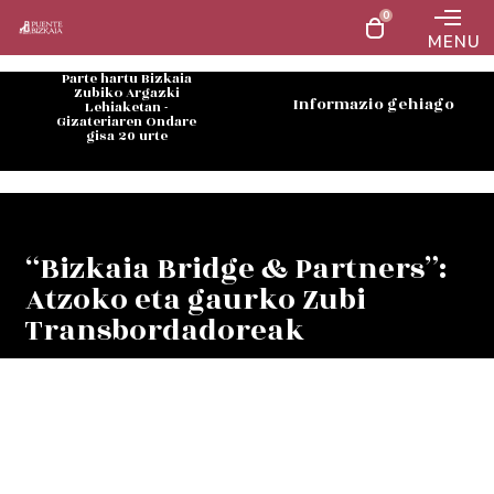
0
MENU
Parte hartu Bizkaia
Zubiko Argazki
Informazio gehiago
Lehiaketan -
Gizateriaren Ondare
gisa 20 urte
“Bizkaia Bridge & Partners”:
Atzoko eta gaurko Zubi
Transbordadoreak