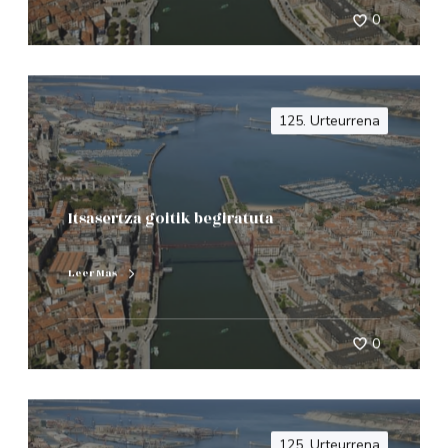
0
125. Urteurrena
Itsasertza goitik begiratuta
Leer Mas
0
125. Urteurrena