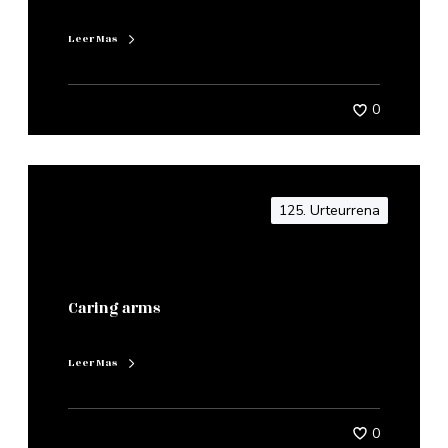
Leer Mas
0
125. Urteurrena
Caring arms
Leer Mas
0