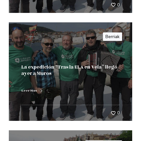
0
Berriak
La expedición “Tras la ELA en Vela” llegó
ayer a Muros
Leer Mas
0