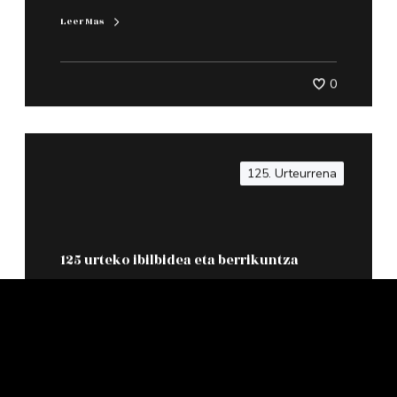
Leer Mas
0
125. Urteurrena
125 urteko ibilbidea eta berrikuntza
Leer Mas
0