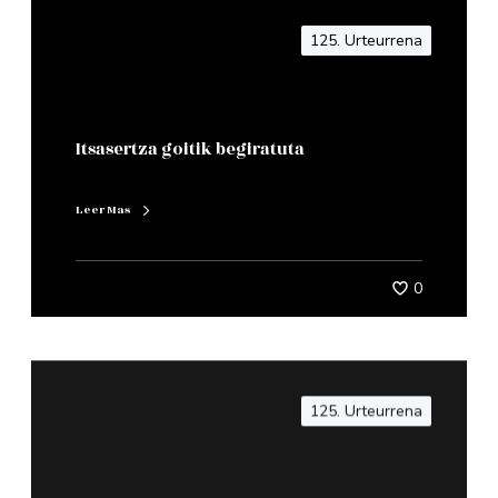
125. Urteurrena
Itsasertza goitik begiratuta
Leer Mas
0
125. Urteurrena