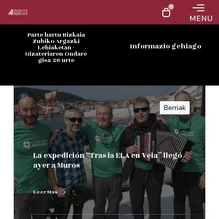
0
MENU
Parte hartu Bizkaia
Zubiko Argazki
Informazio gehiago
Lehiaketan -
Gizateriaren Ondare
gisa 20 urte
Berriak
La expedición “Tras la ELA en Vela” llegó
ayer a Muros
Leer Mas