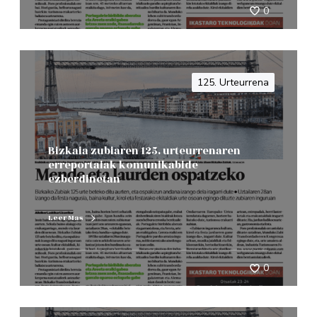
0
125. Urteurrena
Bizkaia zubiaren 125. urteurrenaren
erreportaiak komunikabide
ezberdinetan
Leer Mas
0