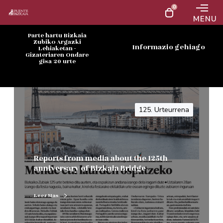
0
MENU
Parte hartu Bizkaia
Zubiko Argazki
Informazio gehiago
Lehiaketan -
Gizateriaren Ondare
gisa 20 urte
125. Urteurrena
Reports from media about the 125th
anniversary of Bizkaia Bridge
Leer Mas