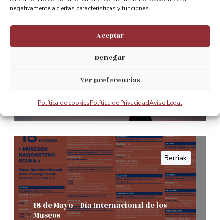
negativamente a ciertas características y funciones.
Aceptar
Tras la ELA en vela: Desafío cabo
Finisterra
Denegar
Leer Mas
Ver preferencias
Política de cookies
Política de Privacidad
Aviso Legal
0
Berriak
18 de Mayo – Día Internacional de los
Museos