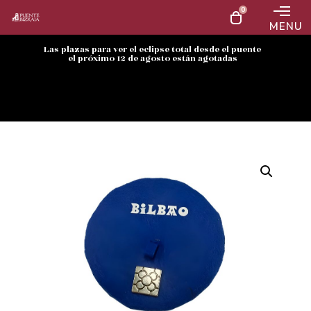
0
MENU
Las plazas para ver el eclipse total desde el puente
el próximo 12 de agosto están agotadas