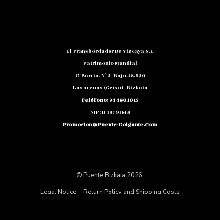
El Transbordador De Vizcaya S.L
Patrimonio Mundial
C/ Barria, Nº 3 - Bajo 48.930
Las Arenas (Getxo) - Bizkaia
Teléfono: 94 480 10 12
NIF: B 48791818
Promocion@puente-Colgante.com
© Puente Bizkaia 2026
Legal Notice
Return Policy and Shipping Costs
Privacy Policy and Data Protection
Cookie Policy