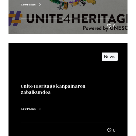
Leer Mas
0
News
Unite4Heritage kanpainaren
zabalkundea
Leer Mas
0