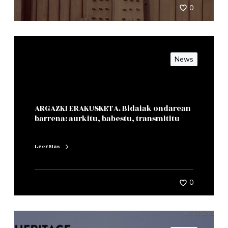
0
News
ARGAZKI ERAKUSKETA. Bidaiak ondarean
barrena: aurkitu, babestu, transmititu
Leer Mas
0