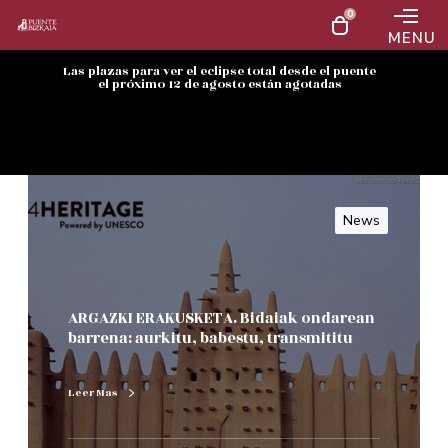
0
MENU
Las plazas para ver el eclipse total desde el puente
el próximo 12 de agosto están agotadas
News
ARGAZKI ERAKUSKETA. Bidaiak ondarean
barrena: aurkitu, babestu, transmititu
Leer Mas