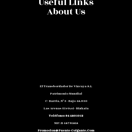
News
2017ko ONDAREAREN EUROPAKO
JARDUNALDIAK
Leer Mas
0
News