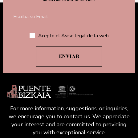
PROXIMA EXPOSICION UNESCOETXEA
Leer Mas
0
News
Exposición Un Mundo de Montañas
(Fundación AXA)
Leer Mas