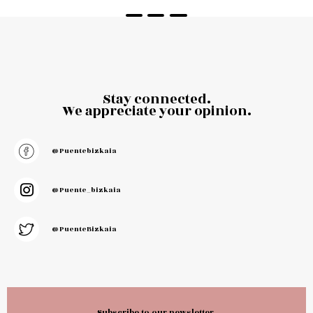
News
PROXIMA EXPOSICION UNESCOETXEA
Leer Mas
0
News