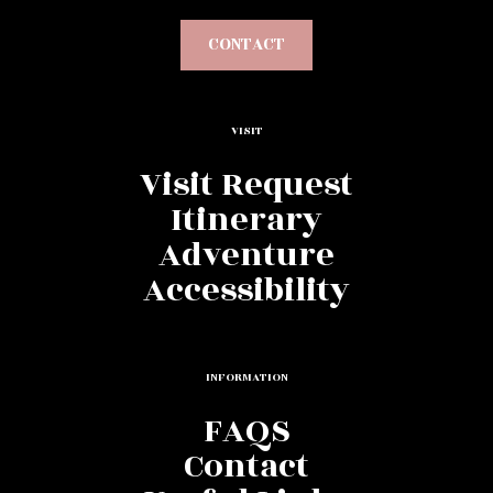
0
News
Exposición Un Mundo de Montañas
(Fundación AXA)
Leer Mas
0