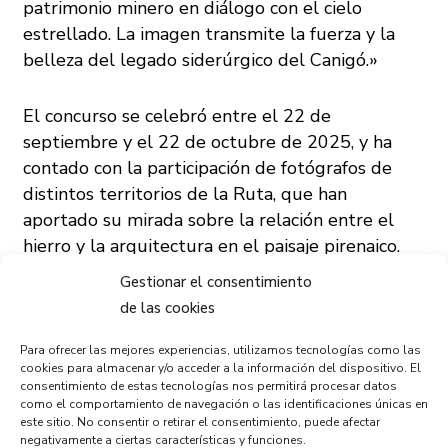
patrimonio minero en diálogo con el cielo
estrellado. La imagen transmite la fuerza y la
belleza del legado siderúrgico del Canigó.»
El concurso se celebró entre el 22 de
septiembre y el 22 de octubre de 2025, y ha
contado con la participación de fotógrafos de
distintos territorios de la Ruta, que han
aportado su mirada sobre la relación entre el
hierro y la arquitectura en el paisaje pirenaico.
Gestionar el consentimiento
Junto con la obra ganadora, once
fotografías
de las cookies
finalistas
han sido seleccionadas para formar
Para ofrecer las mejores experiencias, utilizamos tecnologías como las
parte de una exposición itinerante que se
cookies para almacenar y/o acceder a la información del dispositivo. El
inaugurará en 2026, y que recorrerá diferentes
consentimiento de estas tecnologías nos permitirá procesar datos
enclaves de la Ruta del Hierro en los Pirineos,
como el comportamiento de navegación o las identificaciones únicas en
este sitio. No consentir o retirar el consentimiento, puede afectar
contribuyendo a la difusión de este valioso
negativamente a ciertas características y funciones.