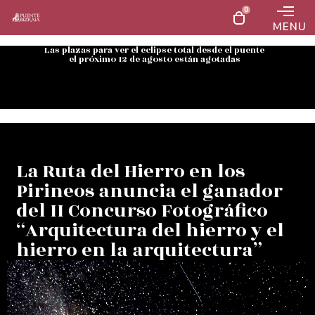
0
MENU
Las plazas para ver el eclipse total desde el puente
el próximo 12 de agosto están agotadas
La Ruta del Hierro en los
Pirineos anuncia el ganador
del II Concurso Fotográfico
“Arquitectura del hierro y el
hierro en la arquitectura”