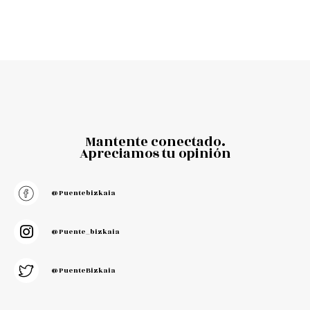
Mantente conectado.
Apreciamos tu opinión
@puentebizkaia
@puente_bizkaia
@PuenteBizkaia