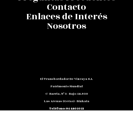
Contacto
Enlaces de Interés
Nosotros
El Transbordador De Vizcaya S.L
Patrimonio Mundial
C/ Barria, Nº 3 - Bajo 48.930
Las Arenas (Getxo) - Bizkaia
Teléfono: 94 480 10 12
NIF: B 48791818
Promocion@puente-Colgante.com