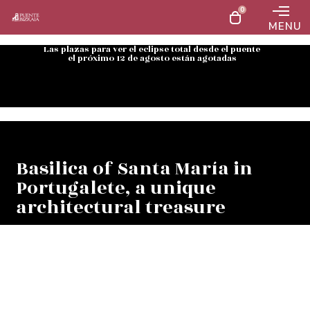
0
MENU
Las plazas para ver el eclipse total desde el puente
el próximo 12 de agosto están agotadas
Basilica of Santa María in
Portugalete, a unique
architectural treasure