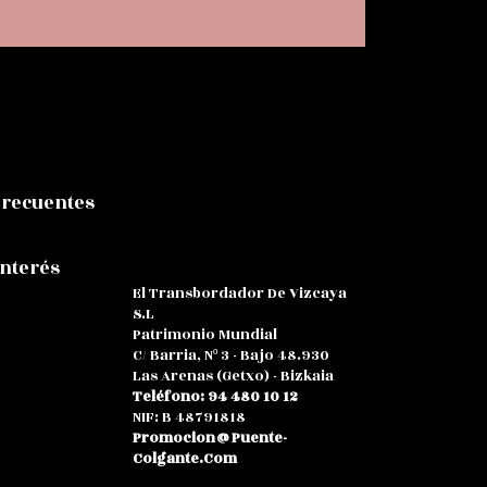
Frecuentes
Interés
El Transbordador De Vizcaya
S.L
Patrimonio Mundial
C/ Barria, Nº 3 - Bajo 48.930
Las Arenas (Getxo) - Bizkaia
Teléfono: 94 480 10 12
NIF: B 48791818
Promocion@puente-
Colgante.com