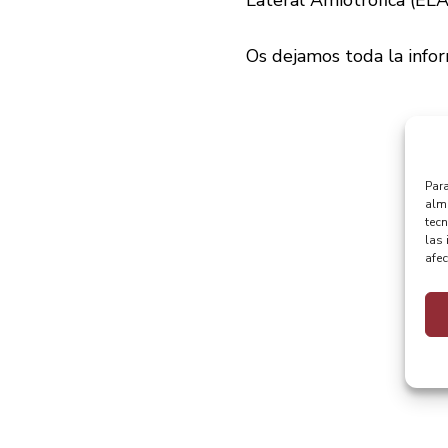
Os dejamos toda la info
Para
alma
tec
las 
afec