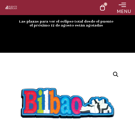
0
MENU
Las plazas para ver el eclipse total desde el puente
el próximo 12 de agosto están agotadas