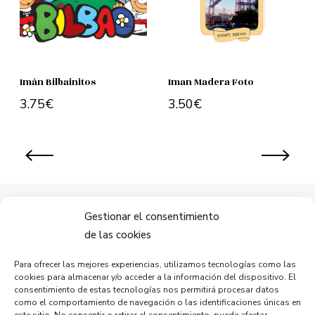
Imán Bilbainitos
Iman Madera Foto
3.75
€
3.50
€
Añadir al carrito
Añadir al carrito
Gestionar el consentimiento
de las cookies
Mantente conectado.
Para ofrecer las mejores experiencias, utilizamos tecnologías como las
Apreciamos tu opinión
cookies para almacenar y/o acceder a la información del dispositivo. El
consentimiento de estas tecnologías nos permitirá procesar datos
como el comportamiento de navegación o las identificaciones únicas en
este sitio. No consentir o retirar el consentimiento, puede afectar