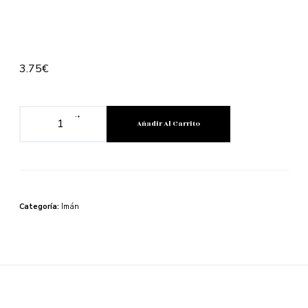
3.75
€
-
+
Añadir Al Carrito
Categoría:
Imán