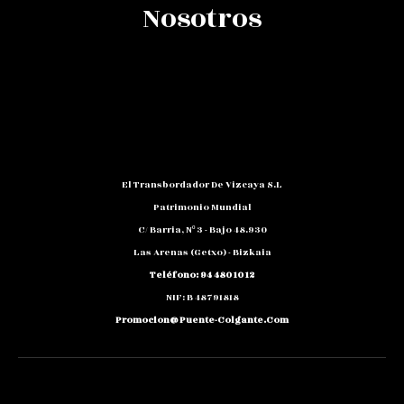
Nosotros
El Transbordador De Vizcaya S.L
Patrimonio Mundial
C/ Barria, Nº 3 - Bajo 48.930
Las Arenas (Getxo) - Bizkaia
Teléfono: 94 480 10 12
NIF: B 48791818
Promocion@puente-Colgante.com