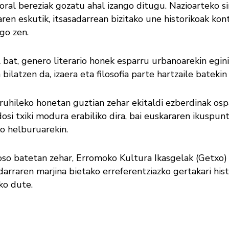
ral bereziak gozatu ahal izango ditugu. Nazioarteko s
ren eskutik, itsasadarrean bizitako une historikoak kon
go zen.
 bat, genero literario honek esparru urbanoarekin egini
bilatzen da, izaera eta filosofia parte hartzaile batekin 
ruhileko honetan guztian zehar ekitaldi ezberdinak os
si txiki modura erabiliko dira, bai euskararen ikuspuntu
ko helburuarekin.
 oso batetan zehar, Erromoko Kultura Ikasgelak (Getxo
adarraren marjina bietako erreferentziazko gertakari his
ko dute.