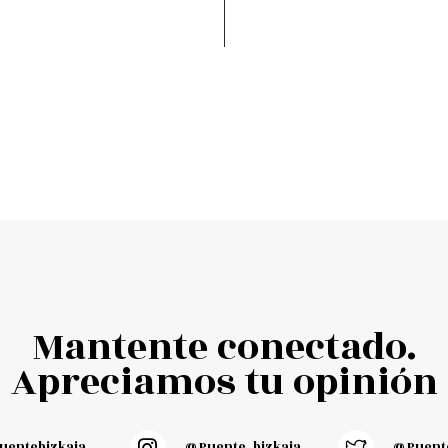
Mantente conectado.
Apreciamos tu opinión
entebizkaia
@puente_bizkaia
@Puente