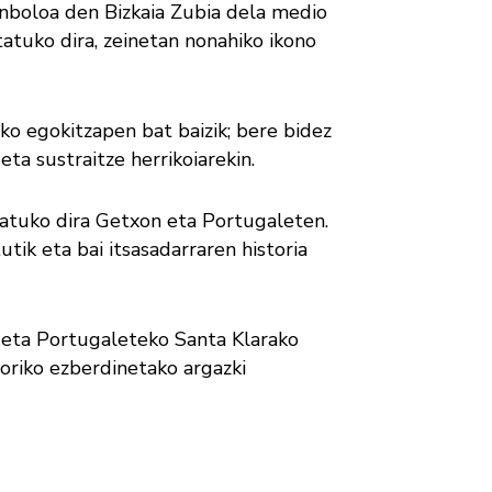
inboloa den Bizkaia Zubia dela medio
tatuko dira, zeinetan nonahiko ikono
ko egokitzapen bat baizik; bere bidez
eta sustraitze herrikoiarekin.
patuko dira Getxon eta Portugaleten.
tik eta bai itsasadarraren historia
) eta Portugaleteko Santa Klarako
toriko ezberdinetako argazki