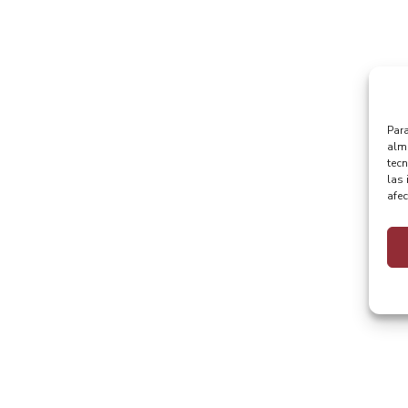
Para
alma
tec
las 
afec