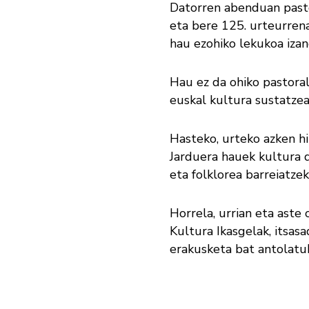
Datorren abenduan pasto
eta bere 125. urteurrena
hau ezohiko lekukoa izan
Hau ez da ohiko pastoral
euskal kultura sustatzea 
Hasteko, urteko azken hi
Jarduera hauek kultura do
eta folklorea barreiatze
Horrela, urrian eta aste
Kultura Ikasgelak, itsas
erakusketa bat antolatu