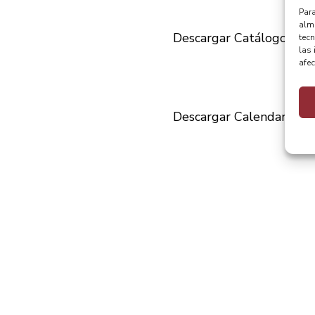
Para
alma
Descargar Catálogo sobr
tec
las 
afec
Descargar Calendario so