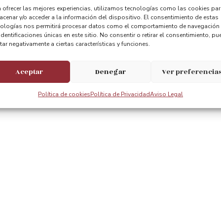
 ofrecer las mejores experiencias, utilizamos tecnologías como las cookies pa
cenar y/o acceder a la información del dispositivo. El consentimiento de estas
e las Jornadas Europeas del Patrimonio aquí
nologías nos permitirá procesar datos como el comportamiento de navegación
identificaciones únicas en este sitio. No consentir o retirar el consentimiento, pu
tar negativamente a ciertas características y funciones.
Aceptar
Denegar
Ver preferencia
bre las Jornadas Europeas del Patrimonio aquí
Política de cookies
Política de Privacidad
Aviso Legal