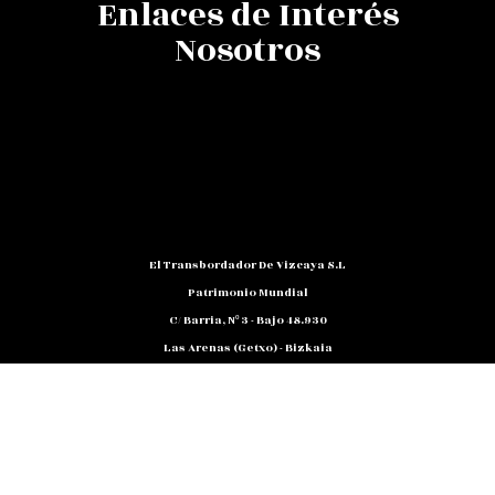
Enlaces de Interés
Nosotros
El Transbordador De Vizcaya S.L
Patrimonio Mundial
C/ Barria, Nº 3 - Bajo 48.930
Las Arenas (Getxo) - Bizkaia
Teléfono: 94 480 10 12
NIF: B 48791818
Promocion@puente-Colgante.com