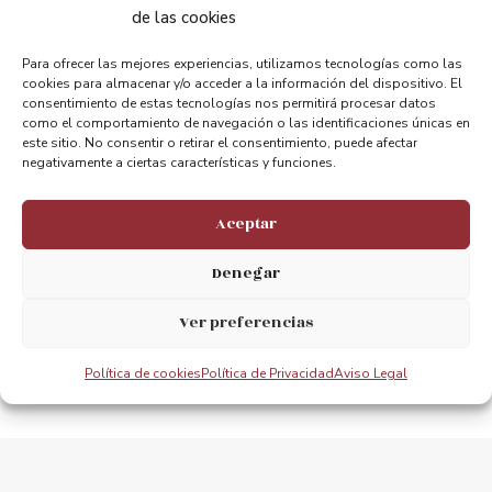
de las cookies
Compartir:
Para ofrecer las mejores experiencias, utilizamos tecnologías como las
cookies para almacenar y/o acceder a la información del dispositivo. El
consentimiento de estas tecnologías nos permitirá procesar datos
como el comportamiento de navegación o las identificaciones únicas en
este sitio. No consentir o retirar el consentimiento, puede afectar
negativamente a ciertas características y funciones.
ANTERIOR
PRÓXIMO
Aceptar
The Flying Ferry
III. Getxoko Nazioarteko xakearen open txapelketa
Denegar
Ver preferencias
Política de cookies
Política de Privacidad
Aviso Legal