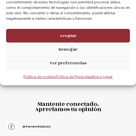
consentimiento de estas tecnologías nos permitirá procesar datos
ANTERIOR
PRÓXIMO
como el comportamiento de navegación o las identificaciones únicas en
Getxo sede del mejor skate internacional
Getxo hosts the best international skating meet
este sitio. No consentir o retirar el consentimiento, puede afectar
negativamente a ciertas características y funciones.
Aceptar
Denegar
Ver preferencias
Política de cookies
Política de Privacidad
Aviso Legal
Mantente conectado.
Apreciamos tu opinión
@puentebizkaia