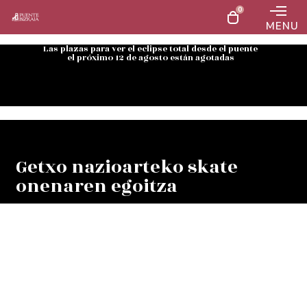
0
MENU
Las plazas para ver el eclipse total desde el puente
el próximo 12 de agosto están agotadas
Getxo nazioarteko skate
onenaren egoitza