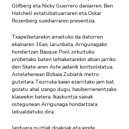
Glifberg eta Nicky Guerrero daniarren, Ben
Hatchell estatubatuarraren eta Oskar
Rozenberg suediarraren presentzia.
Txapelketarekin amaituko da datorren
ekainaren 16an, larunbata, Arrigunagako
hondartzan Basque Pool zirkuituko
probetako baten lehiaketarekin abian jarriko
den Skate-aren Aste jadanik kontsolidatua.
Astelehenean Bizkaia Zubiatik metro
gutxitara Txurruka kaian ezarritako jam bat
gozatu ahal izango dugu, hasiberrienentzako
klaseekin batera. Ikaskuntza saioak
ostegunean Arrigunaga hondartzara
lekualdatuko dira.
Jarduera guztiak doakoak eta jende