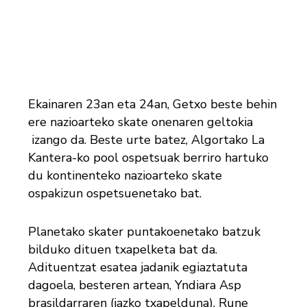
Ekainaren 23an eta 24an, Getxo beste behin
ere nazioarteko skate onenaren geltokia
izango da. Beste urte batez, Algortako La
Kantera-ko pool ospetsuak berriro hartuko
du kontinenteko nazioarteko skate
ospakizun ospetsuenetako bat.
Planetako skater puntakoenetako batzuk
bilduko dituen txapelketa bat da.
Adituentzat esatea jadanik egiaztatuta
dagoela, besteren artean, Yndiara Asp
brasildarraren (iazko txapelduna), Rune