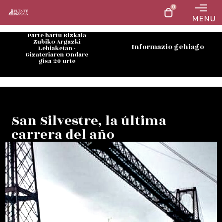
0
MENU
Parte hartu Bizkaia
Zubiko Argazki
Informazio gehiago
Lehiaketan -
Gizateriaren Ondare
gisa 20 urte
San Silvestre, la última
carrera del año