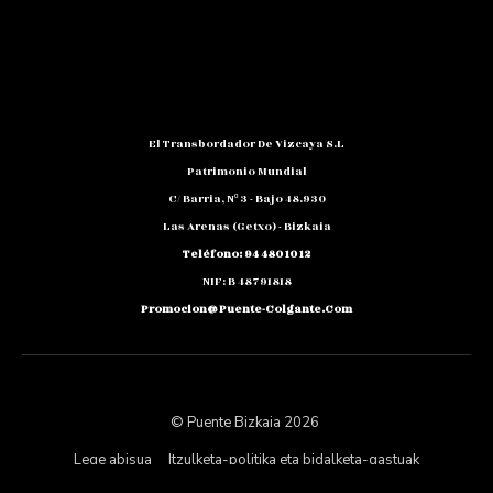
El Transbordador De Vizcaya S.L
Patrimonio Mundial
C/ Barria, Nº 3 - Bajo 48.930
Las Arenas (Getxo) - Bizkaia
Teléfono: 94 480 10 12
NIF: B 48791818
Promocion@puente-Colgante.com
© Puente Bizkaia 2026
Lege abisua
Itzulketa-politika eta bidalketa-gastuak
Pribatutasun Politika eta Datuen Babesa
Cookieak politika