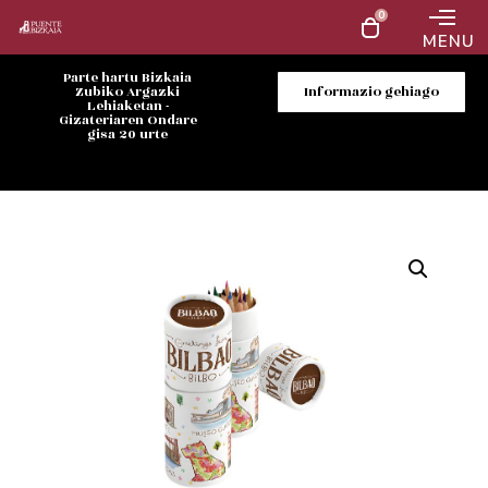
0
MENU
Parte hartu Bizkaia
Zubiko Argazki
Informazio gehiago
Lehiaketan -
Gizateriaren Ondare
gisa 20 urte