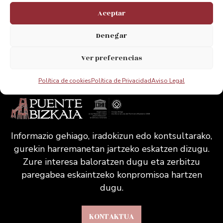
Aceptar
Acepto el Aviso legal de la web
Denegar
Ver preferencias
Política de cookies
Política de Privacidad
Aviso Legal
Informazio gehiago, iradokizun edo kontsultarako,
gurekin harremanetan jartzeko eskatzen dizugu.
Zure interesa baloratzen dugu eta zerbitzu
paregabea eskaintzeko konpromisoa hartzen
dugu.
KONTAKTUA