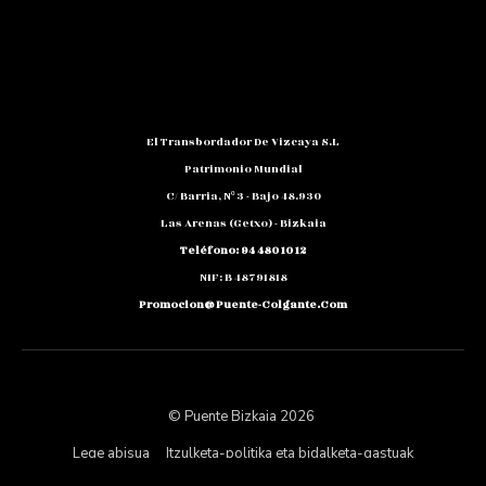
El Transbordador De Vizcaya S.L
Patrimonio Mundial
C/ Barria, Nº 3 - Bajo 48.930
Las Arenas (Getxo) - Bizkaia
Teléfono: 94 480 10 12
NIF: B 48791818
Promocion@puente-Colgante.com
© Puente Bizkaia 2026
Lege abisua
Itzulketa-politika eta bidalketa-gastuak
Pribatutasun Politika eta Datuen Babesa
Cookieak politika