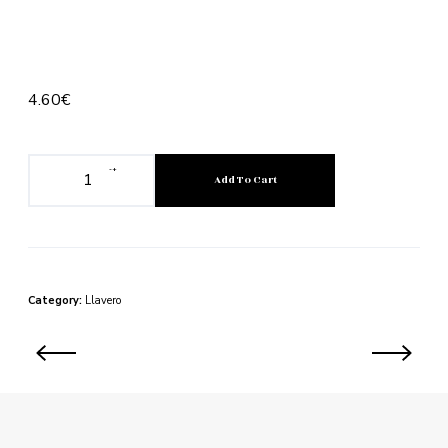
4.60
€
-
+
Add To Cart
Category:
Llavero