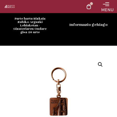
0
MENU
Parte hartu Bizkaia
Zubiko Argazki
Informazio gehiago
Lehiaketan -
Gizateriaren Ondare
gisa 20 urte