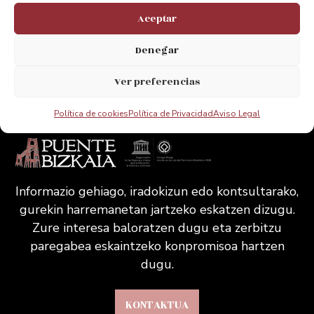
Aceptar
Acepto el Aviso legal de la web
Denegar
Ver preferencias
Política de cookies
Política de Privacidad
Aviso Legal
Informazio gehiago, iradokizun edo kontsultarako,
gurekin harremanetan jartzeko eskatzen dizugu.
Zure interesa baloratzen dugu eta zerbitzu
paregabea eskaintzeko konpromisoa hartzen
dugu.
KONTAKTUA